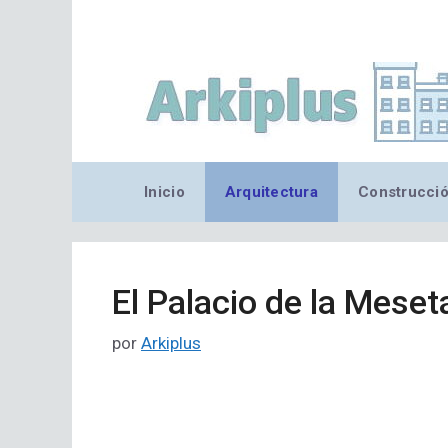
Saltar
al
contenido
Inicio
Arquitectura
Construcci
El Palacio de la Meset
por
Arkiplus