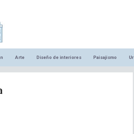
,MN,MMN,MN,MN,MN,MN,M
ón
Arte
Diseño de interiores
Paisajismo
Ur
a