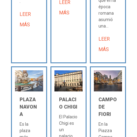
que en la
.
LEER
época
MÁS
romana
LEER
asumió
MÁS
una...
LEER
MÁS
PLAZA
PALACI
CAMPO
NAVON
O CHIGI
DE
A
FIORI
El Palacio
Chigi es
Es la
En la
un
plaza
Piazza
palacio