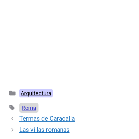
Categorías
Arquitectura
Etiquetas
Roma
Termas de Caracalla
Las villas romanas