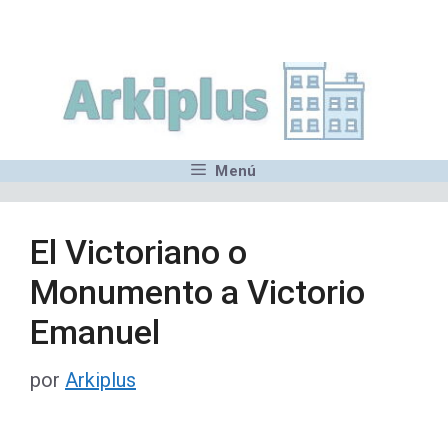
Saltar
,MN,MMN,MN,MN,MN,MN,M
al
contenido
Menú
El Victoriano o
Monumento a Victorio
Emanuel
por
Arkiplus