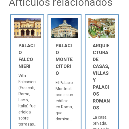
Artículos relacionados
PALACI
PALACI
ARQUIE
O
O
CTURA
FALCO
MONTE
DE
NIERI
CITORI
CASAS,
O
VILLAS
Villa
Y
Falconieri
El Palacio
PALACI
(Frascati,
Montecit
OS
Roma,
orio es un
Lacio,
ROMAN
edificio
Italia) fue
en Roma,
OS
erigida
que
La casa
sobre
domina...
privada,
terrazas..