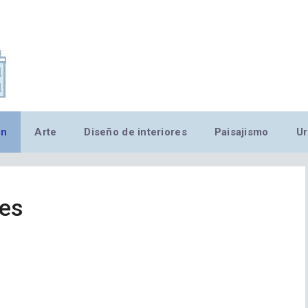
,MN,MMN,MN,MN,MN,MN,M
ón
Arte
Diseño de interiores
Paisajismo
Ur
les