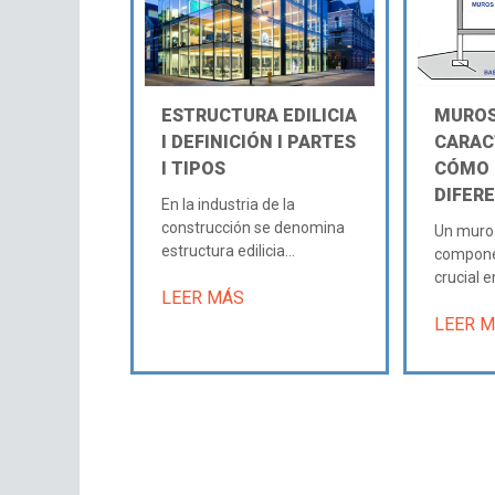
ESTRUCTURA EDILICIA
MUROS
Ι DEFINICIÓN Ι PARTES
CARAC
Ι TIPOS
CÓMO
DIFER
En la industria de la
construcción se denomina
Un muro 
estructura edilicia...
compone
crucial en
LEER MÁS
LEER 