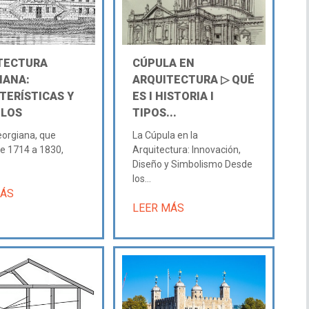
TECTURA
CÚPULA EN
IANA:
ARQUITECTURA ▷ QUÉ
TERÍSTICAS Y
ES Ι HISTORIA Ι
LOS
TIPOS...
eorgiana, que
La Cúpula en la
e 1714 a 1830,
Arquitectura: Innovación,
Diseño y Simbolismo Desde
los...
MÁS
LEER MÁS