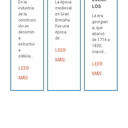
En la
La época
LOS
industria
medieval
de la
en Gran
La era
construcc
Bretaña
georgian
ión se
fue una
a, que
denomin
época
abarcó
a
de...
de 1714 a
estructur
1830,
LEER
a
marcó...
edilicia...
MÁS
LEER
LEER
MÁS
MÁS