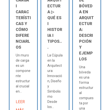
CARGA
ARQUIT
DE
Ι
ECTUR
BÓVED
CARAC
A ▷
A EN
TERÍSTI
QUÉ ES
ARQUIT
CAS Y
Ι
ECTUR
CÓMO
HISTOR
A:
DIFERE
IA Ι
DESCRI
NCIARL
TIPOS..
PCIÓN
OS
.
Y
EJEMP
Un muro
La Cúpula
LOS
de carga
en la
es un
Arquitect
Una
compone
ura:
bóveda
nte
Innovació
es una
estructur
n, Diseño
forma
al crucial
y
estructur
en...
Simbolis
al
mo
compues
LEER
Desde
ta por
los...
una