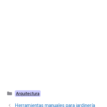
Categorías
Arquitectura
Herramientas manuales para jardinería