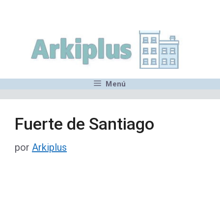
Saltar
,MN,MMN,MN,MN,MN,MN,M
al
contenido
Menú
Fuerte de Santiago
por
Arkiplus