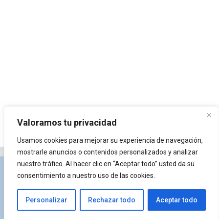
Valoramos tu privacidad
Usamos cookies para mejorar su experiencia de navegación,
mostrarle anuncios o contenidos personalizados y analizar
nuestro tráfico. Al hacer clic en “Aceptar todo” usted da su
Privacidad y Política de Cookies
Portal de
consentimiento a nuestro uso de las cookies.
arquitectura
Lista de Temas
¿Qué es Arkiplus?
Personalizar
Rechazar todo
Aceptar todo
© 2026 Arkiplus
• Creado con
GeneratePress