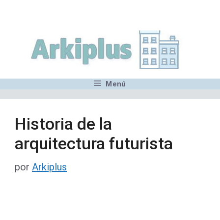
Saltar
,MN,MMN,MN,MN,MN,MN,M
al
contenido
Menú
Historia de la
arquitectura futurista
por
Arkiplus