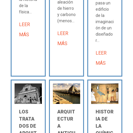
aleación
pasa un
de la
de hierro
edificio
física...
y carbono
de la
(menos...
imaginaci
LEER
ón de un
LEER
MÁS
diseñado
r...
MÁS
LEER
MÁS
LOS
ARQUIT
HISTOR
TRATA
ECTUR
IA DE
DOS DE
A
LA