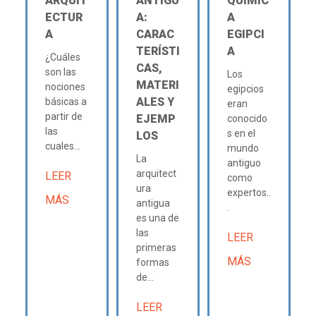
ARQUIT
ANTIGU
QUÍMIC
ECTUR
A:
A
A
CARAC
EGIPCI
TERÍSTI
A
¿Cuáles
CAS,
son las
Los
MATERI
nociones
egipcios
ALES Y
básicas a
eran
partir de
EJEMP
conocido
las
s en el
LOS
cuales...
mundo
La
antiguo
arquitect
LEER
como
ura
expertos..
MÁS
antigua
.
es una de
las
LEER
primeras
MÁS
formas
de...
LEER