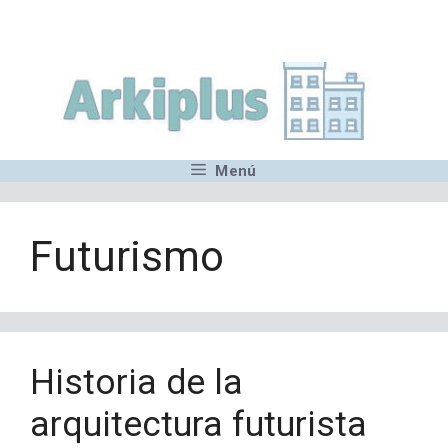
Saltar
,MN,MMN,MN,MN,MN,MN,M
al
contenido
Menú
Futurismo
Historia de la
arquitectura futurista