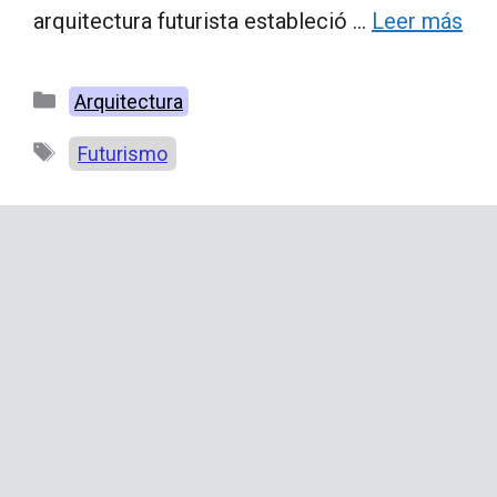
arquitectura futurista estableció …
Leer más
Categorías
Arquitectura
Etiquetas
Futurismo