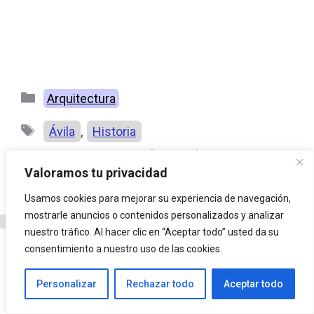
Categorías
Arquitectura
Etiquetas
,
Ávila
Historia
Síndrome del edificio enfermo
Valoramos tu privacidad
Tipos de arquitectura para estudiar
Usamos cookies para mejorar su experiencia de navegación,
mostrarle anuncios o contenidos personalizados y analizar
nuestro tráfico. Al hacer clic en “Aceptar todo” usted da su
consentimiento a nuestro uso de las cookies.
1 comentario en
Personalizar
Rechazar todo
Aceptar todo
"Historia de la muralla