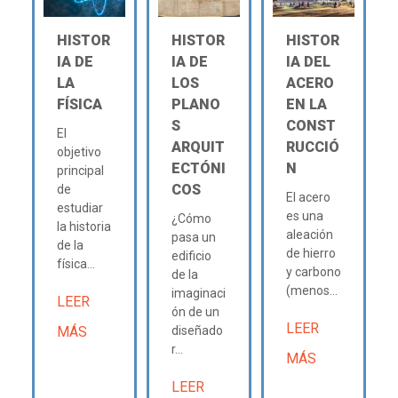
HISTOR
HISTOR
HISTOR
IA DE
IA DE
IA DEL
LA
LOS
ACERO
FÍSICA
PLANO
EN LA
S
CONST
El
ARQUIT
RUCCIÓ
objetivo
ECTÓNI
N
principal
COS
de
El acero
estudiar
es una
¿Cómo
la historia
aleación
pasa un
de la
de hierro
edificio
física...
y carbono
de la
(menos...
imaginaci
LEER
ón de un
LEER
MÁS
diseñado
r...
MÁS
LEER