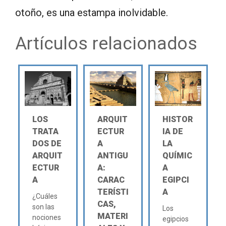
otoño, es una estampa inolvidable.
Artículos relacionados
LOS
ARQUIT
HISTOR
TRATA
ECTUR
IA DE
DOS DE
A
LA
ARQUIT
ANTIGU
QUÍMIC
ECTUR
A:
A
A
CARAC
EGIPCI
TERÍSTI
A
¿Cuáles
CAS,
son las
Los
MATERI
nociones
egipcios