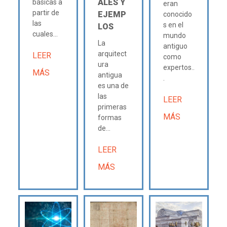
ALES Y
básicas a
eran
partir de
EJEMP
conocido
las
s en el
LOS
cuales...
mundo
La
antiguo
arquitect
LEER
como
ura
expertos..
MÁS
antigua
.
es una de
las
LEER
primeras
MÁS
formas
de...
LEER
MÁS