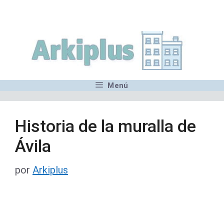
Saltar
,MN,MMN,MN,MN,MN,MN,M
al
contenido
Menú
Historia de la muralla de
Ávila
por
Arkiplus