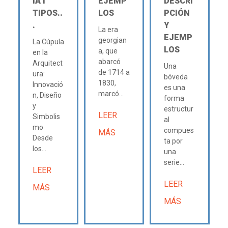
IA Ι
EJEMP
DESCRI
TIPOS..
LOS
PCIÓN
.
Y
La era
EJEMP
georgian
La Cúpula
LOS
a, que
en la
abarcó
Arquitect
Una
de 1714 a
ura:
bóveda
1830,
Innovació
es una
marcó...
n, Diseño
forma
y
estructur
LEER
Simbolis
al
mo
compues
MÁS
Desde
ta por
los...
una
serie...
LEER
LEER
MÁS
MÁS