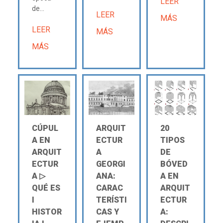
LEER
de...
LEER
MÁS
LEER
MÁS
MÁS
CÚPUL
ARQUIT
20
A EN
ECTUR
TIPOS
ARQUIT
A
DE
ECTUR
GEORGI
BÓVED
A ▷
ANA:
A EN
QUÉ ES
CARAC
ARQUIT
Ι
TERÍSTI
ECTUR
HISTOR
CAS Y
A: