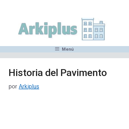
Saltar
,MN,MMN,MN,MN,MN,MN,M
al
contenido
Menú
Historia del Pavimento
por
Arkiplus