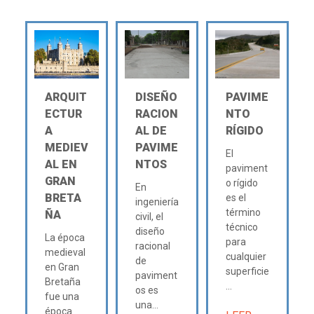
ARQUIT
DISEÑO
PAVIME
ECTUR
RACION
NTO
A
AL DE
RÍGIDO
MEDIEV
PAVIME
El
AL EN
NTOS
paviment
GRAN
o rígido
En
BRETA
es el
ingeniería
término
ÑA
civil, el
técnico
diseño
La época
para
racional
medieval
cualquier
de
en Gran
superficie
paviment
Bretaña
...
os es
fue una
una...
época