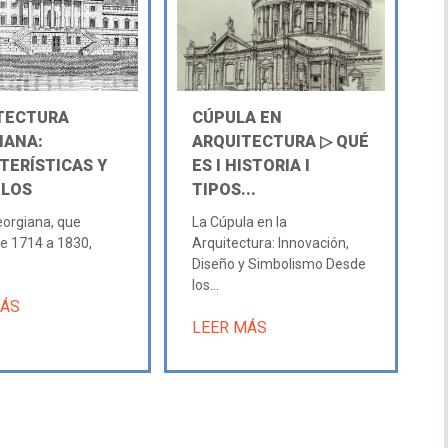
TECTURA
CÚPULA EN
IANA:
ARQUITECTURA ▷ QUÉ
TERÍSTICAS Y
ES Ι HISTORIA Ι
LOS
TIPOS...
eorgiana, que
La Cúpula en la
e 1714 a 1830,
Arquitectura: Innovación,
Diseño y Simbolismo Desde
los...
MÁS
LEER MÁS