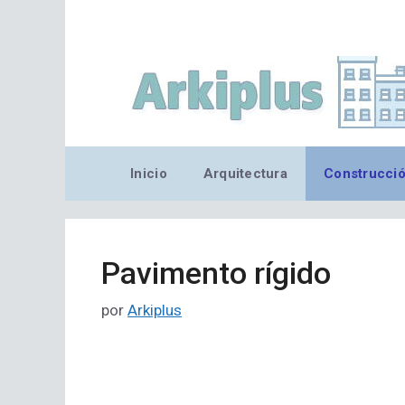
Saltar
al
contenido
Inicio
Arquitectura
Construcci
Pavimento rígido
por
Arkiplus