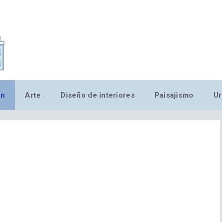
,MN,MMN,MN,MN,MN,MN,M
ón
Arte
Diseño de interiores
Paisajismo
Ur