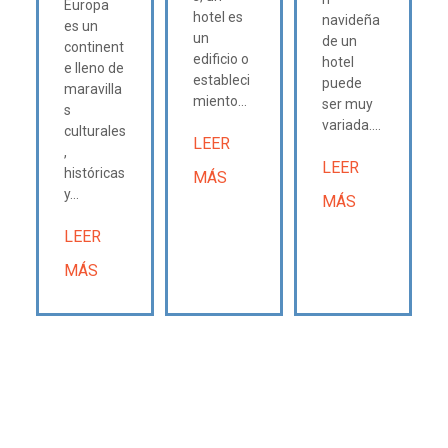
Europa
hotel es
navideña
es un
un
de un
continent
edificio o
hotel
e lleno de
estableci
puede
maravilla
miento...
ser muy
s
variada....
culturales
LEER
,
LEER
históricas
MÁS
y...
MÁS
LEER
MÁS