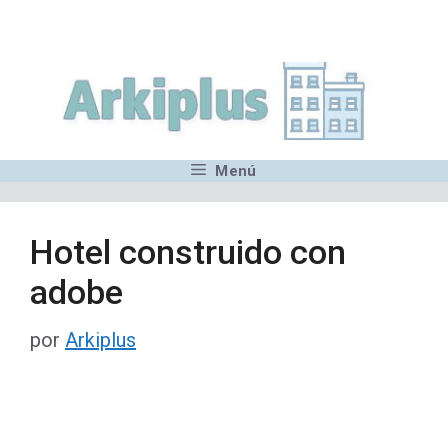
Saltar
,MN,MMN,MN,MN,MN,MN,M
al
contenido
Menú
Hotel construido con
adobe
por
Arkiplus