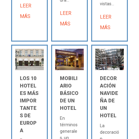
ura...
vistas...
LEER
LEER
MÁS
LEER
MÁS
MÁS
LOS 10
MOBILI
DECOR
HOTEL
ARIO
ACIÓN
ES MÁS
BÁSICO
NAVIDE
IMPOR
DE UN
ÑA DE
TANTE
HOTEL
UN
S DE
HOTEL
En
EUROP
términos
La
A
generale
decoració
s, un
n