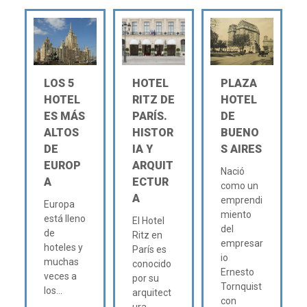
LOS 5
HOTEL
PLAZA
HOTEL
RITZ DE
HOTEL
ES MÁS
PARÍS.
DE
ALTOS
HISTOR
BUENO
DE
IA Y
S AIRES
EUROP
ARQUIT
Nació
A
ECTUR
como un
A
emprendi
Europa
miento
está lleno
El Hotel
del
de
Ritz en
empresar
hoteles y
París es
io
muchas
conocido
Ernesto
veces a
por su
Tornquist
los...
arquitect
con