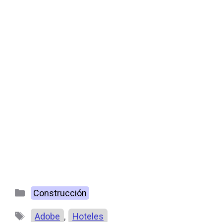
Categorías
Construcción
Etiquetas
,
Adobe
Hoteles