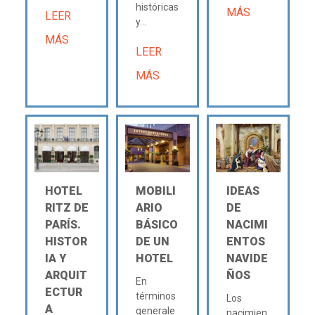
históricas
MÁS
LEER
y...
MÁS
LEER
MÁS
HOTEL
MOBILI
IDEAS
RITZ DE
ARIO
DE
PARÍS.
BÁSICO
NACIMI
HISTOR
DE UN
ENTOS
IA Y
HOTEL
NAVIDE
ARQUIT
ÑOS
En
ECTUR
términos
Los
A
generale
nacimien