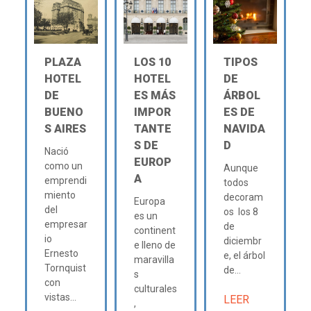
PLAZA
LOS 10
TIPOS
HOTEL
HOTEL
DE
DE
ES MÁS
ÁRBOL
BUENO
IMPOR
ES DE
S AIRES
TANTE
NAVIDA
S DE
D
Nació
EUROP
como un
Aunque
A
emprendi
todos
miento
decoram
Europa
del
os los 8
es un
empresar
de
continent
io
diciembr
e lleno de
Ernesto
e, el árbol
maravilla
Tornquist
de...
s
con
culturales
vistas...
LEER
,