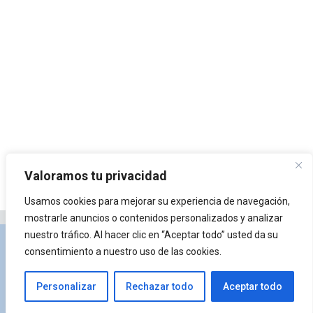
Valoramos tu privacidad
Usamos cookies para mejorar su experiencia de navegación,
mostrarle anuncios o contenidos personalizados y analizar
nuestro tráfico. Al hacer clic en “Aceptar todo” usted da su
Privacidad y Política de Cookies
Portal de
consentimiento a nuestro uso de las cookies.
arquitectura
Lista de Temas
¿Qué es Arkiplus?
Personalizar
Rechazar todo
Aceptar todo
© 2026 Arkiplus
• Creado con
GeneratePress