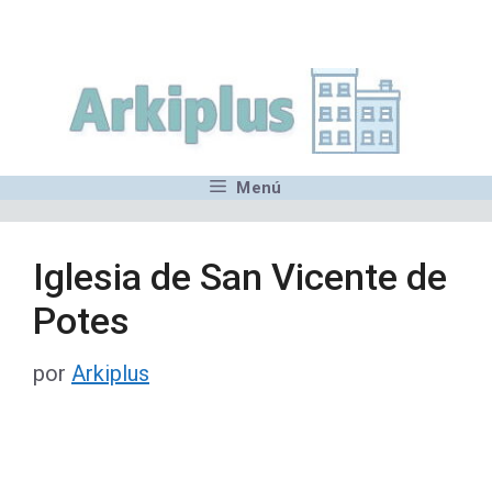
Saltar
,MN,MMN,MN,MN,MN,MN,M
al
contenido
Menú
Iglesia de San Vicente de
Potes
por
Arkiplus