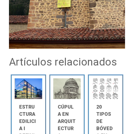
Artículos relacionados
ESTRU
CÚPUL
20
CTURA
A EN
TIPOS
EDILICI
ARQUIT
DE
A Ι
ECTUR
BÓVED