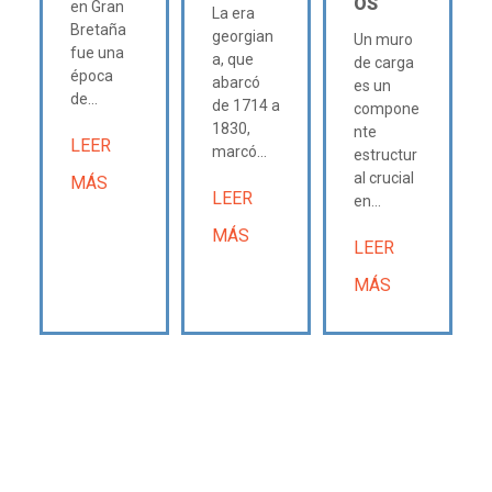
OS
en Gran
La era
Bretaña
georgian
Un muro
fue una
a, que
de carga
época
abarcó
es un
de...
de 1714 a
compone
1830,
nte
LEER
marcó...
estructur
al crucial
MÁS
LEER
en...
MÁS
LEER
MÁS