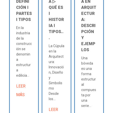
DEFINI
A ▷
A EN
CIÓN Ι
QUÉ ES
ARQUIT
PARTES
Ι
ECTUR
Ι TIPOS
HISTOR
A:
IA Ι
DESCRI
En la
TIPOS..
PCIÓN
industria
.
Y
de la
EJEMP
construcc
La Cúpula
ión se
LOS
en la
denomin
Arquitect
Una
a
ura:
bóveda
estructur
Innovació
es una
a
n, Diseño
forma
edilicia...
y
estructur
Simbolis
al
LEER
mo
compues
Desde
MÁS
ta por
los...
una
serie...
LEER