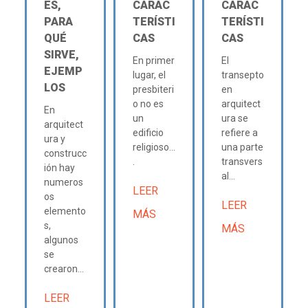
ES,
CARAC
CARAC
PARA
TERÍSTI
TERÍSTI
QUÉ
CAS
CAS
SIRVE,
En primer
El
EJEMP
lugar, el
transepto
LOS
presbiteri
en
o no es
arquitect
En
un
ura se
arquitect
edificio
refiere a
ura y
religioso...
una parte
construcc
.
transvers
ión hay
al...
numeros
LEER
os
LEER
elemento
MÁS
s,
MÁS
algunos
se
crearon...
LEER