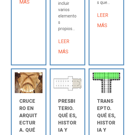
MÁS
s que...
incluir
varios
LEER
elemento
s
MÁS
propios...
LEER
MÁS
CRUCE
PRESBI
TRANS
RO EN
TERIO.
EPTO.
ARQUIT
QUÉ ES,
QUÉ ES,
ECTUR
HISTOR
HISTOR
A. QUÉ
IA Y
IA Y