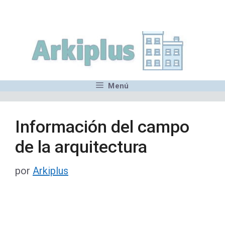
Saltar
,MN,MMN,MN,MN,MN,MN,M
al
contenido
Menú
Información del campo
de la arquitectura
por
Arkiplus