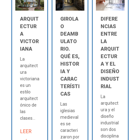
ARQUIT
GIROLA
DIFERE
ECTUR
O
NCIAS
A
DEAMB
ENTRE
VICTOR
ULATO
LA
IANA
RIO.
ARQUIT
QUÉ ES,
ECTUR
La
HISTOR
A Y EL
arquitect
IA Y
DISEÑO
ura
CARAC
INDUST
victoriana
es un
TERÍSTI
RIAL
estilo
CAS
La
arquitect
arquitect
Las
ónico de
ura y el
iglesias
las
diseño
medieval
clases...
industrial
es se
son dos
caracteri
LEER
disciplina
zaron por