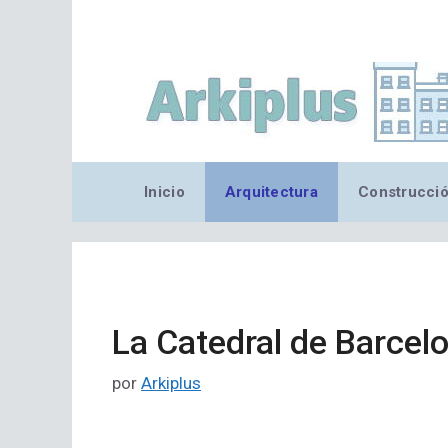
Saltar
al
contenido
Inicio
Arquitectura
Construcci
La Catedral de Barcel
por
Arkiplus