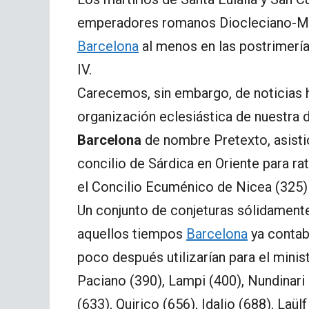
emperadores romanos Diocleciano-Maxi
Barcelona
al menos en las postrimerías
IV.
Carecemos, sin embargo, de noticias h
organización eclesiástica de nuestra d
Barcelona
de nombre Pretexto, asisti
concilio de Sárdica en Oriente para rat
el Concilio Ecuménico de Nicea (325) 
Un conjunto de conjeturas sólidamen
aquellos tiempos
Barcelona
ya contab
poco después utilizarían para el minist
Paciano (390), Lampi (400), Nundinari 
(633), Quirico (656), Idalio (688), Laül