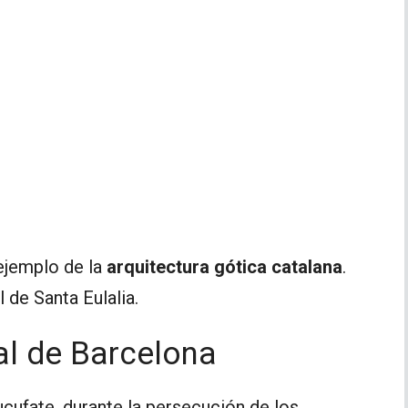
ejemplo de la
arquitectura gótica catalana
.
de Santa Eulalia.
al de Barcelona
ucufate, durante la persecución de los