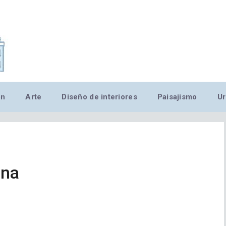
,MN,MMN,MN,MN,MN,MN,M
ón
Arte
Diseño de interiores
Paisajismo
Ur
ona