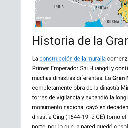
Historia de la Gra
La
construcción de la muralla
comenzó 
Primer Emperador Shi Huangdi y contin
muchas dinastías diferentes. La
Gran 
completamente obra de la dinastía Min
torres de vigilancia y expandió la long
monumento nacional cayó en decadenci
dinastía Qing (1644-1912 CE) tomó el 
norte, por lo que la pared quedó obso