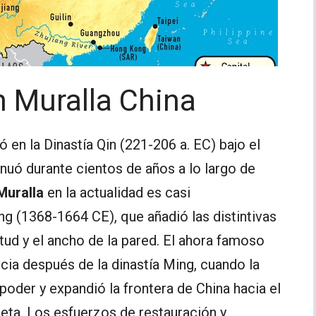
n Muralla China
en la Dinastía Qin (221-206 a. EC) bajo el
uó durante cientos de años a lo largo de
Muralla
en la actualidad es casi
g (1368-1664 CE), que añadió las distintivas
itud y el ancho de la pared. El ahora famoso
a después de la dinastía Ming, cuando la
poder y expandió la frontera de China hacia el
leta. Los esfuerzos de restauración y