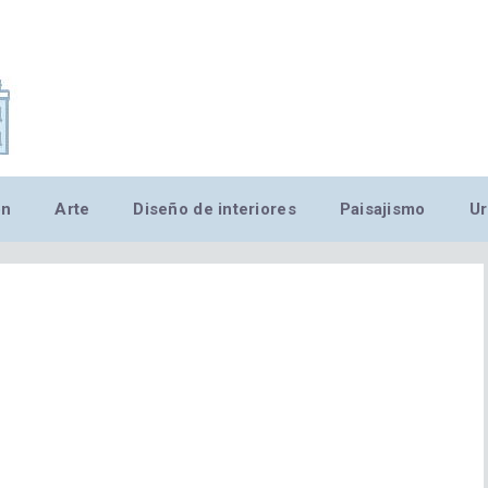
,MN,MMN,MN,MN,MN,MN,M
ón
Arte
Diseño de interiores
Paisajismo
Ur