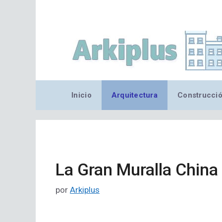
Saltar
al
contenido
Inicio
Arquitectura
Construcci
La Gran Muralla China
por
Arkiplus