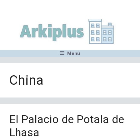
Saltar
,MN,MMN,MN,MN,MN,MN,M
al
contenido
Menú
China
El Palacio de Potala de
Lhasa