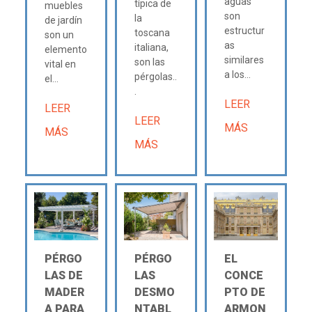
aguas
típica de
muebles
son
la
de jardín
estructur
toscana
son un
as
italiana,
elemento
similares
son las
vital en
a los...
pérgolas..
el...
.
LEER
LEER
LEER
MÁS
MÁS
MÁS
PÉRGO
PÉRGO
EL
LAS DE
LAS
CONCE
MADER
DESMO
PTO DE
A PARA
NTABL
ARMON