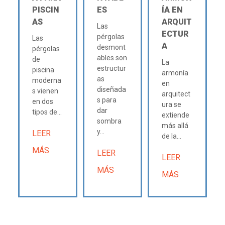
PISCIN
ES
ÍA EN
AS
ARQUIT
Las
ECTUR
pérgolas
Las
A
desmont
pérgolas
ables son
de
La
estructur
piscina
armonía
as
moderna
en
diseñada
s vienen
arquitect
s para
en dos
ura se
dar
tipos de...
extiende
sombra
más allá
y...
LEER
de la...
MÁS
LEER
LEER
MÁS
MÁS