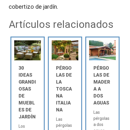
cobertizo de jardín.
Artículos relacionados
30
PÉRGO
PÉRGO
IDEAS
LAS DE
LAS DE
GRANDI
LA
MADER
OSAS
TOSCA
A A
DE
NA
DOS
MUEBL
ITALIA
AGUAS
ES DE
NA
Las
JARDÍN
pérgolas
Las
a dos
pérgolas
Los