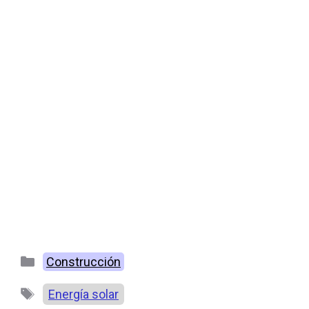
Categorías
Construcción
Etiquetas
Energía solar