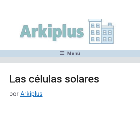
Saltar
,MN,MMN,MN,MN,MN,MN,M
al
contenido
Menú
Las células solares
por
Arkiplus