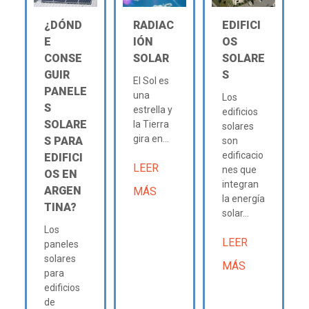
¿DÓND
RADIAC
EDIFICI
E
IÓN
OS
CONSE
SOLAR
SOLARE
GUIR
S
El Sol es
PANELE
una
Los
S
estrella y
edificios
SOLARE
la Tierra
solares
gira en...
S PARA
son
edificacio
EDIFICI
LEER
nes que
OS EN
integran
ARGEN
MÁS
la energía
TINA?
solar...
Los
LEER
paneles
solares
MÁS
para
edificios
de