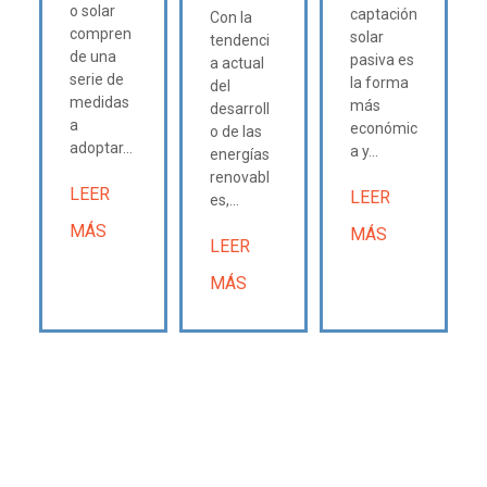
o solar
captación
Con la
compren
solar
tendenci
de una
pasiva es
a actual
serie de
la forma
del
medidas
más
desarroll
a
económic
o de las
adoptar...
a y...
energías
renovabl
LEER
LEER
es,...
MÁS
MÁS
LEER
MÁS