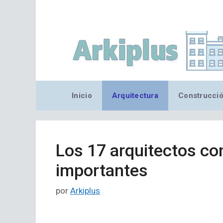
Saltar
al
contenido
Inicio
Arquitectura
Construcci
Los 17 arquitectos c
importantes
por
Arkiplus