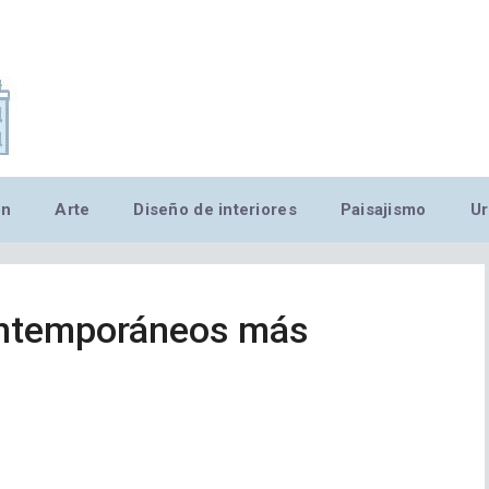
,MN,MMN,MN,MN,MN,MN,M
ón
Arte
Diseño de interiores
Paisajismo
Ur
ontemporáneos más