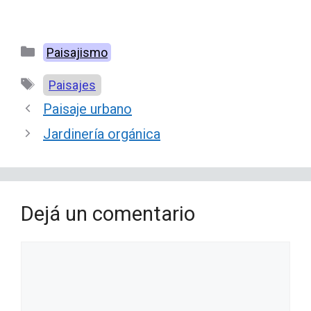
Categorías
Paisajismo
Etiquetas
Paisajes
Paisaje urbano
Jardinería orgánica
Dejá un comentario
Comentario