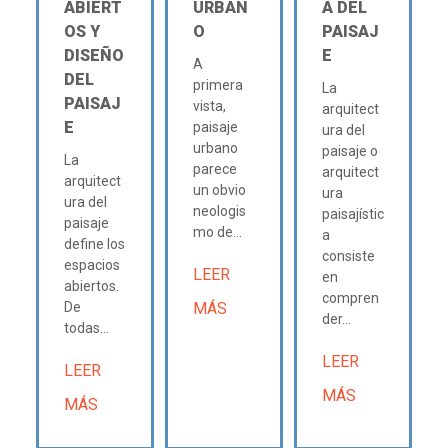
ABIERT
URBAN
A DEL
OS Y
O
PAISAJ
DISEÑO
E
A
DEL
primera
La
PAISAJ
vista,
arquitect
E
paisaje
ura del
urbano
paisaje o
La
parece
arquitect
arquitect
un obvio
ura
ura del
neologis
paisajístic
paisaje
mo de...
a
define los
consiste
espacios
LEER
en
abiertos.
compren
De
MÁS
der...
todas...
LEER
LEER
MÁS
MÁS