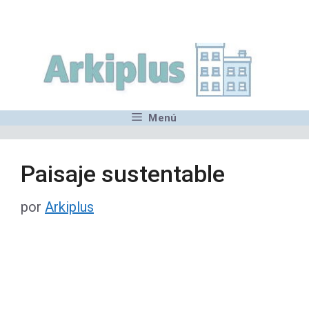
Saltar
,MN,MMN,MN,MN,MN,MN,M
al
contenido
Menú
Paisaje sustentable
por
Arkiplus