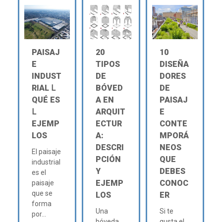
PAISAJ
20
10
E
TIPOS
DISEÑA
INDUST
DE
DORES
RIAL Ⅼ
BÓVED
DE
QUÉ ES
A EN
PAISAJ
Ⅼ
ARQUIT
E
EJEMP
ECTUR
CONTE
LOS
A:
MPORÁ
DESCRI
NEOS
El paisaje
PCIÓN
QUE
industrial
Y
DEBES
es el
EJEMP
CONOC
paisaje
que se
LOS
ER
forma
Una
Si te
por...
bóveda
gusta el