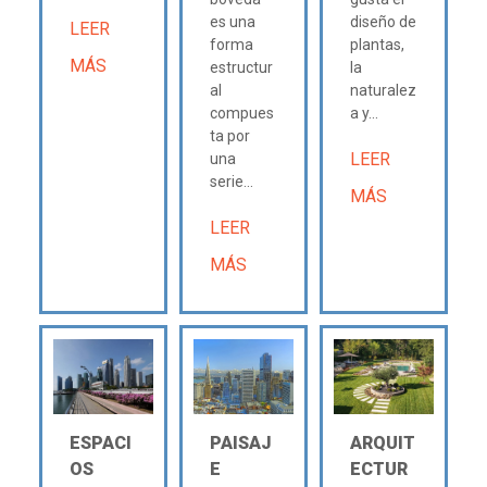
es una
diseño de
LEER
forma
plantas,
MÁS
estructur
la
al
naturalez
compues
a y...
ta por
LEER
una
serie...
MÁS
LEER
MÁS
ESPACI
PAISAJ
ARQUIT
OS
E
ECTUR