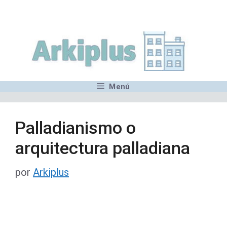
Saltar
,MN,MMN,MN,MN,MN,MN,M
al
contenido
Menú
Palladianismo o
arquitectura palladiana
por
Arkiplus