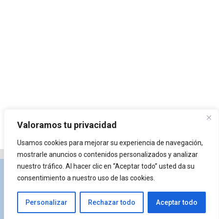
Valoramos tu privacidad
Usamos cookies para mejorar su experiencia de navegación,
mostrarle anuncios o contenidos personalizados y analizar
nuestro tráfico. Al hacer clic en “Aceptar todo” usted da su
Privacidad y Política de Cookies
Portal de
consentimiento a nuestro uso de las cookies.
arquitectura
Lista de Temas
¿Qué es Arkiplus?
Personalizar
Rechazar todo
Aceptar todo
© 2026 Arkiplus
• Creado con
GeneratePress