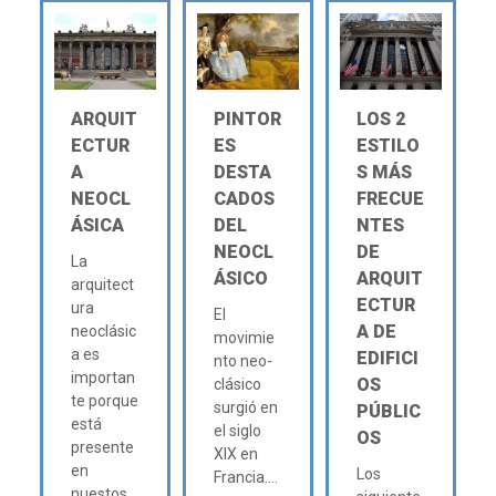
ARQUIT
PINTOR
LOS 2
ECTUR
ES
ESTILO
A
DESTA
S MÁS
NEOCL
CADOS
FRECUE
ÁSICA
DEL
NTES
NEOCL
DE
La
ÁSICO
ARQUIT
arquitect
ECTUR
ura
El
A DE
neoclásic
movimie
a es
EDIFICI
nto neo-
importan
OS
clásico
te porque
surgió en
PÚBLIC
está
el siglo
OS
presente
XIX en
en
Los
Francia....
nuestos...