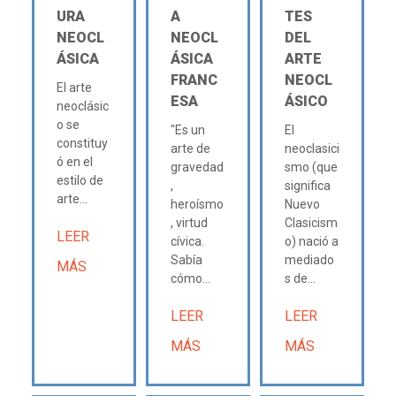
URA
A
TES
NEOCL
NEOCL
DEL
ÁSICA
ÁSICA
ARTE
FRANC
NEOCL
El arte
ESA
ÁSICO
neoclásic
o se
"Es un
El
constituy
arte de
neoclasici
ó en el
gravedad
smo (que
estilo de
,
significa
arte...
heroísmo
Nuevo
, virtud
Clasicism
LEER
cívica.
o) nació a
Sabía
mediado
MÁS
cómo...
s de...
LEER
LEER
MÁS
MÁS