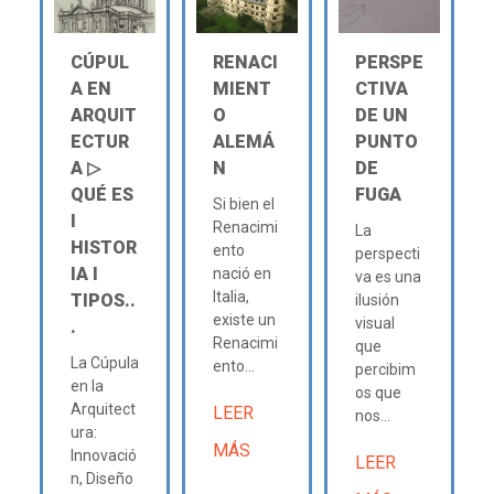
CÚPUL
RENACI
PERSPE
A EN
MIENT
CTIVA
ARQUIT
O
DE UN
ECTUR
ALEMÁ
PUNTO
A ▷
N
DE
QUÉ ES
FUGA
Si bien el
Ι
Renacimi
La
HISTOR
ento
perspecti
IA Ι
nació en
va es una
Italia,
TIPOS..
ilusión
existe un
visual
.
Renacimi
que
La Cúpula
ento...
percibim
en la
os que
Arquitect
LEER
nos...
ura:
MÁS
Innovació
LEER
n, Diseño