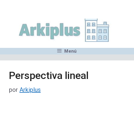
Saltar
,MN,MMN,MN,MN,MN,MN,M
al
contenido
Menú
Perspectiva lineal
por
Arkiplus