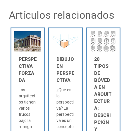
Artículos relacionados
PERSPE
DIBUJO
20
CTIVA
EN
TIPOS
FORZA
PERSPE
DE
DA
CTIVA
BÓVED
A EN
Los
¿Qué es
ARQUIT
arquitect
la
ECTUR
os tienen
perspecti
A:
varios
va? La
trucos
perspecti
DESCRI
bajo la
va es un
PCIÓN
manga
concepto
Y