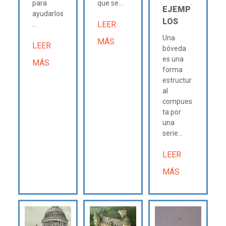
para
que se...
EJEMP
ayudarlos
LOS
LEER
...
Una
MÁS
LEER
bóveda
es una
MÁS
forma
estructur
al
compues
ta por
una
serie...
LEER
MÁS