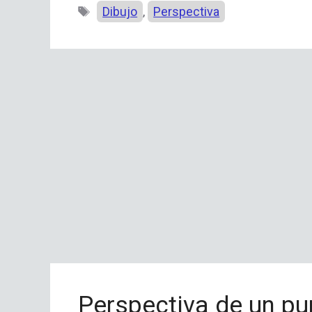
Etiquetas
Dibujo
Perspectiva
,
Perspectiva de un pu