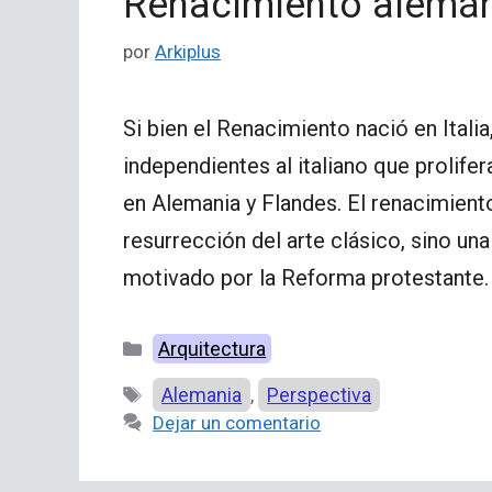
Renacimiento alemá
por
Arkiplus
Si bien el Renacimiento nació en Itali
independientes al italiano que prolife
en Alemania y Flandes. El renacimiento
resurrección del arte clásico, sino un
motivado por la Reforma protestante.
Categorías
Arquitectura
Etiquetas
Alemania
Perspectiva
,
Dejar un comentario