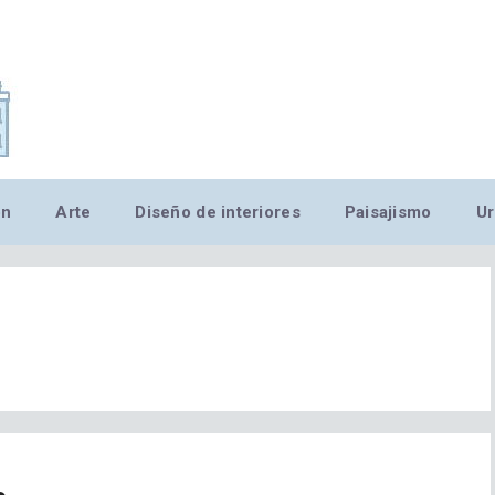
,MN,MMN,MN,MN,MN,MN,M
ón
Arte
Diseño de interiores
Paisajismo
Ur