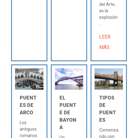
del Arte,
es la
explosión
...
LEER
MÁS
PUENT
EL
TIPOS
ES DE
PUENT
DE
ARCO
E DE
PUENT
BAYON
ES
Los
A
antiguos
Comenza
romanos
ndo con
Un