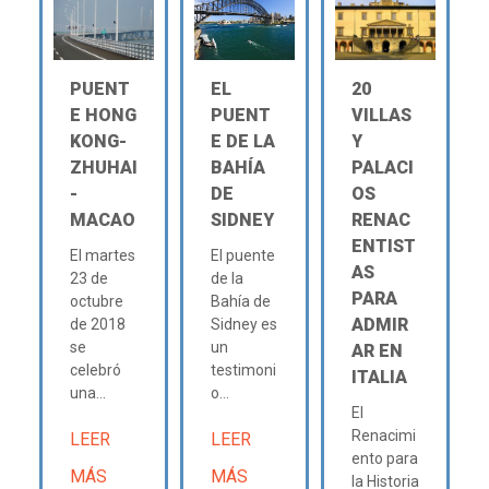
PUENT
EL
20
E HONG
PUENT
VILLAS
KONG-
E DE LA
Y
ZHUHAI
BAHÍA
PALACI
-
DE
OS
MACAO
SIDNEY
RENAC
ENTIST
El martes
El puente
AS
23 de
de la
PARA
octubre
Bahía de
ADMIR
de 2018
Sidney es
se
un
AR EN
celebró
testimoni
ITALIA
una...
o...
El
Renacimi
LEER
LEER
ento para
MÁS
MÁS
la Historia