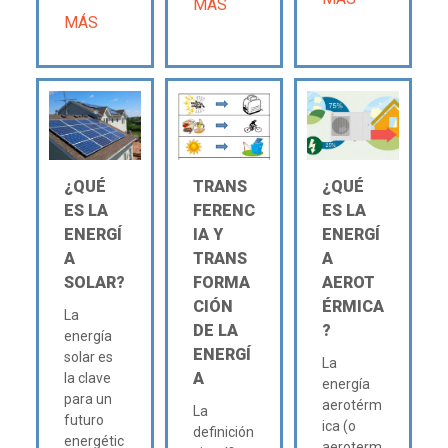
MÁS
MÁS
¿QUÉ
TRANS
¿QUÉ
ES LA
FERENC
ES LA
ENERGÍ
IA Y
ENERGÍ
A
TRANS
A
SOLAR?
FORMA
AEROT
CIÓN
ÉRMICA
La
DE LA
?
energía
ENERGÍ
solar es
La
A
la clave
energía
para un
aerotérm
La
futuro
ica (o
definición
energétic
aeroterm