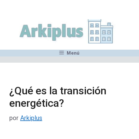
Saltar
,MN,MMN,MN,MN,MN,MN,M
al
contenido
Menú
¿Qué es la transición
energética?
por
Arkiplus