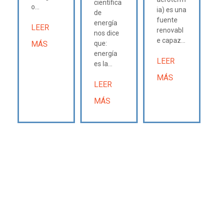
científica
o...
ia) es una
de
fuente
energía
LEER
renovabl
nos dice
e capaz...
MÁS
que:
energía
LEER
es la...
MÁS
LEER
MÁS