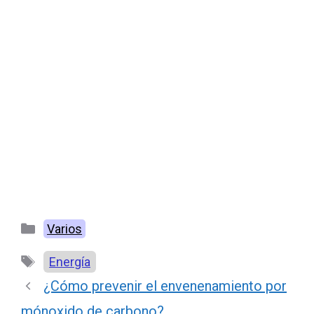
Categorías
Varios
Etiquetas
Energía
¿Cómo prevenir el envenenamiento por
mónoxido de carbono?