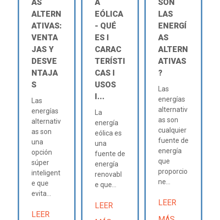
AS
A
SON
ALTERN
EÓLICA
LAS
ATIVAS:
- QUÉ
ENERGÍ
VENTA
ES Ι
AS
JAS Y
CARAC
ALTERN
DESVE
TERÍSTI
ATIVAS
NTAJA
CAS Ι
?
S
USOS
Las
Ι...
energías
Las
alternativ
energías
La
as son
alternativ
energía
cualquier
as son
eólica es
fuente de
una
una
energía
opción
fuente de
que
súper
energía
proporcio
inteligent
renovabl
ne...
e que
e que...
evita...
LEER
LEER
LEER
MÁS