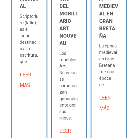
AL
DEL
MEDIEV
MOBILI
AL EN
Scriptoriu
ARIO
GRAN
m (latín)
ART
BRETA
es el
NOUVE
ÑA
lugar
destinad
AU
La época
o a la
medieval
Los
escritura,
en Gran
muebles
que...
Bretaña
Art
fue una
Nouveau
LEER
época
se
MÁS
de...
caracteri
zan
LEER
generalm
ente por
MÁS
sus
líneas...
LEER