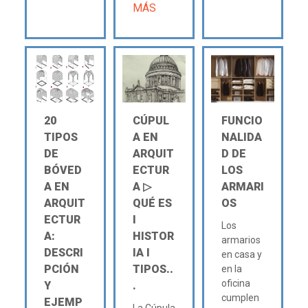
MÁS
20
CÚPUL
FUNCIO
TIPOS
A EN
NALIDA
DE
ARQUIT
D DE
BÓVED
ECTUR
LOS
A EN
A ▷
ARMARI
ARQUIT
QUÉ ES
OS
ECTUR
Ι
Los
A:
HISTOR
armarios
DESCRI
IA Ι
en casa y
PCIÓN
TIPOS..
en la
oficina
Y
.
cumplen
EJEMP
La Cúpula