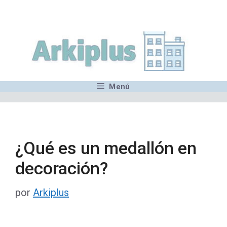
Saltar
,MN,MMN,MN,MN,MN,MN,M
al
contenido
Menú
¿Qué es un medallón en
decoración?
por
Arkiplus