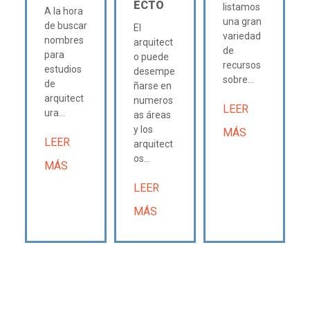
ECTO
listamos
A la hora
una gran
de buscar
El
variedad
nombres
arquitect
de
para
o puede
recursos
estudios
desempe
sobre...
de
ñarse en
arquitect
numeros
LEER
ura...
as áreas
y los
MÁS
LEER
arquitect
os...
MÁS
LEER
MÁS