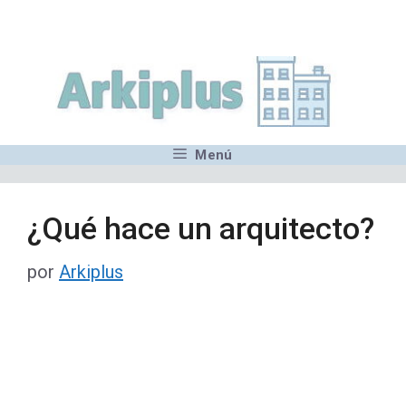
Saltar
,MN,MMN,MN,MN,MN,MN,M
al
contenido
Menú
¿Qué hace un arquitecto?
por
Arkiplus