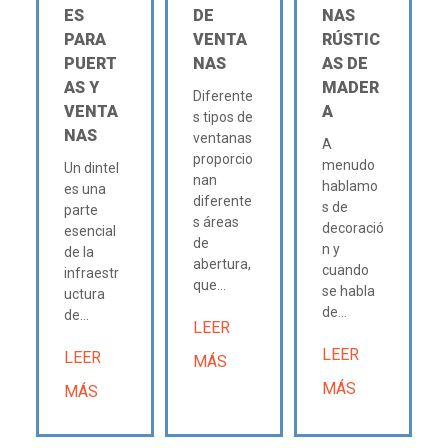
ES
DE
NAS
PARA
VENTA
RÚSTIC
PUERT
NAS
AS DE
AS Y
MADER
Diferente
VENTA
A
s tipos de
NAS
ventanas
A
proporcio
menudo
Un dintel
nan
hablamo
es una
diferente
s de
parte
s áreas
decoració
esencial
de
n y
de la
abertura,
cuando
infraestr
que...
se habla
uctura
de...
de...
LEER
LEER
LEER
MÁS
MÁS
MÁS