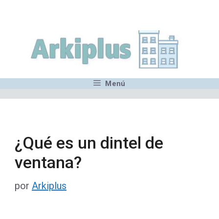
Saltar
,MN,MMN,MN,MN,MN,MN,M
al
contenido
Menú
¿Qué es un dintel de
ventana?
por
Arkiplus