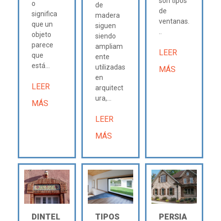
son tipos
o
de
de
significa
madera
ventanas.
que un
siguen
..
objeto
siendo
parece
ampliam
LEER
que
ente
está...
utilizadas
MÁS
en
LEER
arquitect
ura,...
MÁS
LEER
MÁS
DINTEL
TIPOS
PERSIA