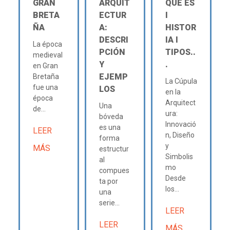
GRAN
ARQUIT
QUÉ ES
BRETA
ECTUR
Ι
ÑA
A:
HISTOR
DESCRI
IA Ι
La época
PCIÓN
TIPOS..
medieval
Y
.
en Gran
EJEMP
Bretaña
La Cúpula
fue una
LOS
en la
época
Arquitect
Una
de...
ura:
bóveda
Innovació
es una
LEER
n, Diseño
forma
y
MÁS
estructur
Simbolis
al
mo
compues
Desde
ta por
los...
una
serie...
LEER
LEER
MÁS