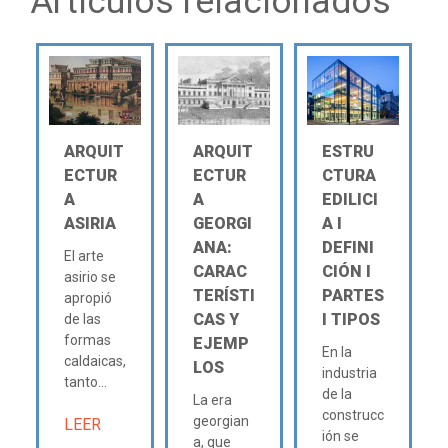
Artículos relacionados
ARQUIT
ARQUIT
ESTRU
ECTUR
ECTUR
CTURA
A
A
EDILICI
ASIRIA
GEORGI
A Ι
ANA:
DEFINI
El arte
CARAC
CIÓN Ι
asirio se
TERÍSTI
PARTES
apropió
CAS Y
Ι TIPOS
de las
formas
EJEMP
En la
caldaicas,
LOS
industria
tanto...
de la
La era
construcc
georgian
LEER
ión se
a, que