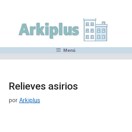
Saltar
,MN,MMN,MN,MN,MN,MN,M
al
contenido
Menú
Relieves asirios
por
Arkiplus