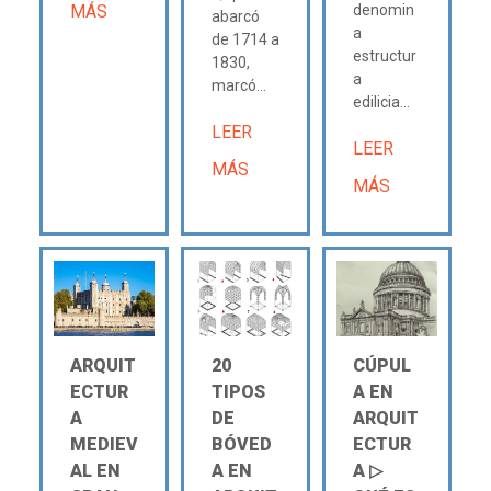
MÁS
denomin
abarcó
a
de 1714 a
estructur
1830,
a
marcó...
edilicia...
LEER
LEER
MÁS
MÁS
ARQUIT
20
CÚPUL
ECTUR
TIPOS
A EN
A
DE
ARQUIT
MEDIEV
BÓVED
ECTUR
AL EN
A EN
A ▷