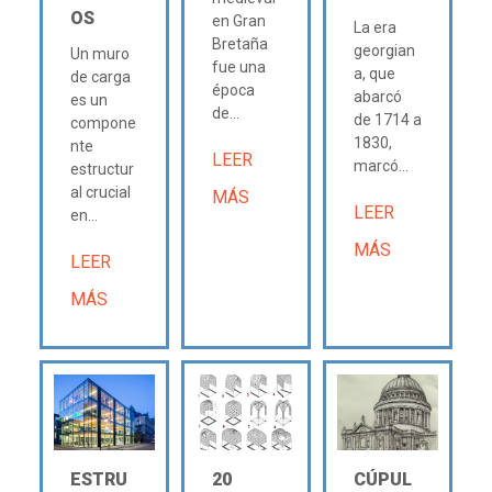
OS
en Gran
La era
Bretaña
georgian
Un muro
fue una
a, que
de carga
época
abarcó
es un
de...
de 1714 a
compone
1830,
nte
LEER
marcó...
estructur
al crucial
MÁS
LEER
en...
MÁS
LEER
MÁS
ESTRU
20
CÚPUL