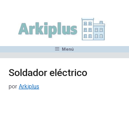
Saltar
,MN,MMN,MN,MN,MN,MN,M
al
contenido
Menú
Soldador eléctrico
por
Arkiplus