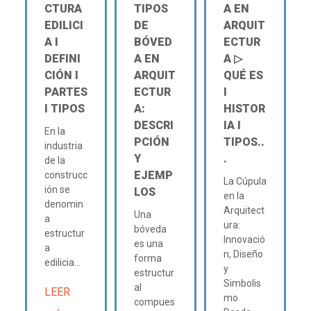
CTURA
TIPOS
A EN
EDILICI
DE
ARQUIT
A Ι
BÓVED
ECTUR
DEFINI
A EN
A ▷
CIÓN Ι
ARQUIT
QUÉ ES
PARTES
ECTUR
Ι
Ι TIPOS
A:
HISTOR
DESCRI
IA Ι
En la
PCIÓN
TIPOS..
industria
Y
.
de la
EJEMP
construcc
La Cúpula
ión se
LOS
en la
denomin
Arquitect
Una
a
ura:
bóveda
estructur
Innovació
es una
a
n, Diseño
forma
edilicia...
y
estructur
Simbolis
al
LEER
mo
compues