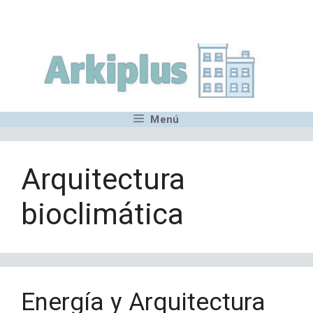
Saltar
,MN,MMN,MN,MN,MN,MN,M
al
contenido
Menú
Arquitectura
bioclimática
Energía y Arquitectura