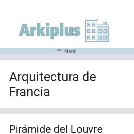
Saltar
,MN,MMN,MN,MN,MN,MN,M
al
contenido
Menú
Arquitectura de
Francia
Pirámide del Louvre