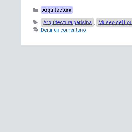
Categorías
Arquitectura
Etiquetas
Arquitectura parisina
Museo del Lo
,
Dejar un comentario