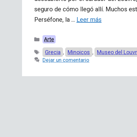
seguro de cómo llegó allí. Muchos es
Perséfone, la …
Leer más
Categorías
Arte
Etiquetas
Grecia
Minoicos
Museo del Louv
,
,
Dejar un comentario