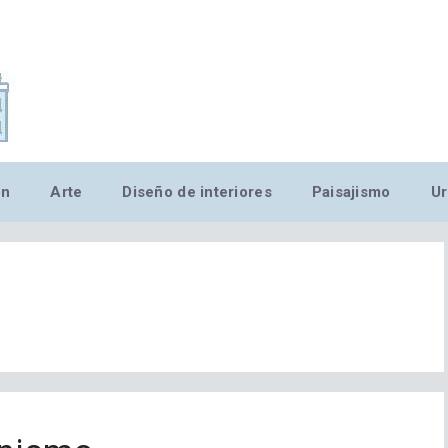
,MN,MMN,MN,MN,MN,MN,M
ón
Arte
Diseño de interiores
Paisajismo
Ur