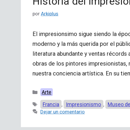
Historia del impresi
por
Arkiplus
El impresionsimo sigue siendo la época
moderno y la más querida por el públ
literatura abundante y ventas récords 
obras de los pintores impresionistas,
nuestra conciencia artística. En su ti
Categorías
Arte
Etiquetas
Francia
Impresionismo
Museo de
,
,
Dejar un comentario