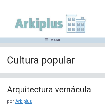
Saltar
,MN,MMN,MN,MN,MN,MN,M
al
contenido
Menú
Cultura popular
Arquitectura vernácula
por
Arkiplus