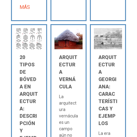
MÁS
20
ARQUIT
ARQUIT
TIPOS
ECTUR
ECTUR
DE
A
A
BÓVED
VERNÁ
GEORGI
A EN
CULA
ANA:
ARQUIT
CARAC
La
ECTUR
TERÍSTI
arquitect
A:
CAS Y
ura
DESCRI
EJEMP
vernácula
es un
PCIÓN
LOS
campo
Y
La era
aún no