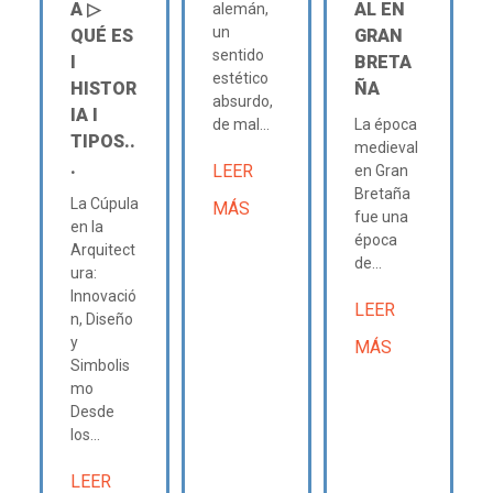
A ▷
AL EN
alemán,
un
QUÉ ES
GRAN
sentido
Ι
BRETA
estético
HISTOR
ÑA
absurdo,
IA Ι
de mal...
La época
TIPOS..
medieval
.
LEER
en Gran
Bretaña
La Cúpula
MÁS
fue una
en la
época
Arquitect
de...
ura:
Innovació
LEER
n, Diseño
y
MÁS
Simbolis
mo
Desde
los...
LEER