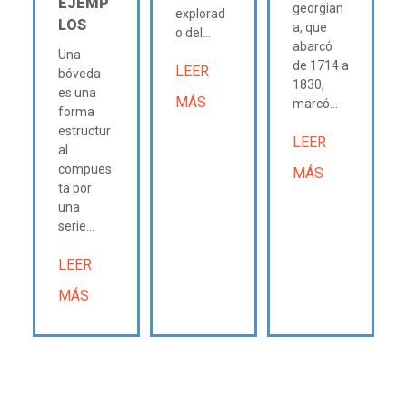
EJEMP
georgian
explorad
LOS
a, que
o del...
abarcó
Una
de 1714 a
LEER
bóveda
1830,
es una
MÁS
marcó...
forma
estructur
LEER
al
compues
MÁS
ta por
una
serie...
LEER
MÁS