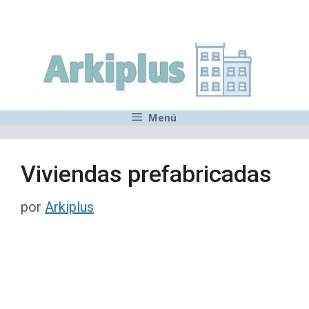
Saltar
,MN,MMN,MN,MN,MN,MN,M
al
contenido
Menú
Viviendas prefabricadas
por
Arkiplus