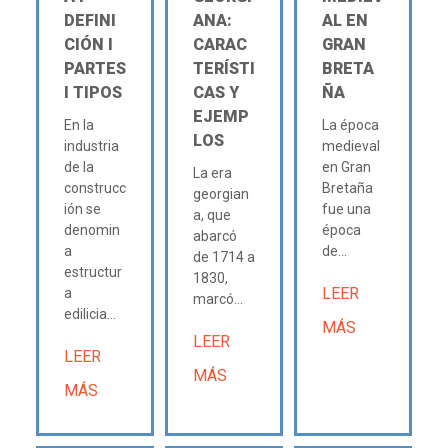
DEFINI
ANA:
AL EN
CIÓN Ι
CARAC
GRAN
PARTES
TERÍSTI
BRETA
Ι TIPOS
CAS Y
ÑA
EJEMP
En la
La época
LOS
industria
medieval
de la
en Gran
La era
construcc
Bretaña
georgian
ión se
fue una
a, que
denomin
época
abarcó
a
de...
de 1714 a
estructur
1830,
LEER
a
marcó...
edilicia...
MÁS
LEER
LEER
MÁS
MÁS