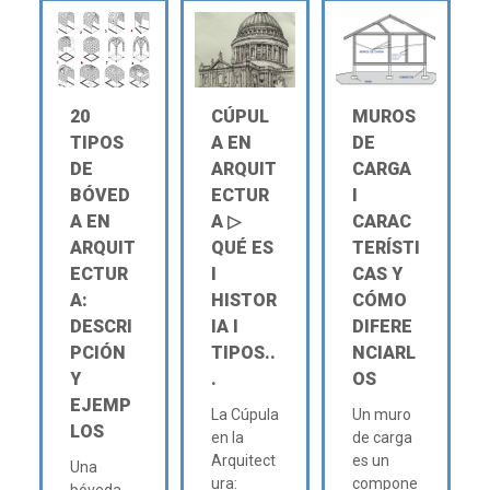
20
CÚPUL
MUROS
TIPOS
A EN
DE
DE
ARQUIT
CARGA
BÓVED
ECTUR
Ι
A EN
A ▷
CARAC
ARQUIT
QUÉ ES
TERÍSTI
ECTUR
Ι
CAS Y
A:
HISTOR
CÓMO
DESCRI
IA Ι
DIFERE
PCIÓN
TIPOS..
NCIARL
Y
.
OS
EJEMP
La Cúpula
Un muro
LOS
en la
de carga
Arquitect
es un
Una
ura:
compone
bóveda