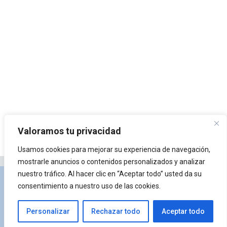
Valoramos tu privacidad
Usamos cookies para mejorar su experiencia de navegación,
mostrarle anuncios o contenidos personalizados y analizar
nuestro tráfico. Al hacer clic en “Aceptar todo” usted da su
Privacidad y Política de Cookies
Portal de
consentimiento a nuestro uso de las cookies.
arquitectura
Lista de Temas
¿Qué es Arkiplus?
Personalizar
Rechazar todo
Aceptar todo
© 2026 Arkiplus
• Creado con
GeneratePress