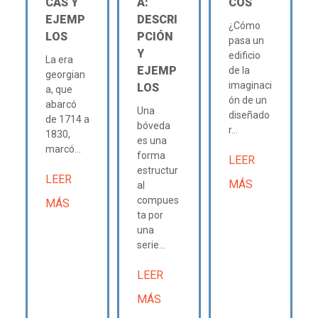
CAS Y
A:
COS
EJEMP
DESCRI
¿Cómo
LOS
PCIÓN
pasa un
Y
edificio
La era
EJEMP
de la
georgian
imaginaci
LOS
a, que
ón de un
abarcó
Una
diseñado
de 1714 a
bóveda
r...
1830,
es una
marcó...
forma
LEER
estructur
LEER
MÁS
al
compues
MÁS
ta por
una
serie...
LEER
MÁS