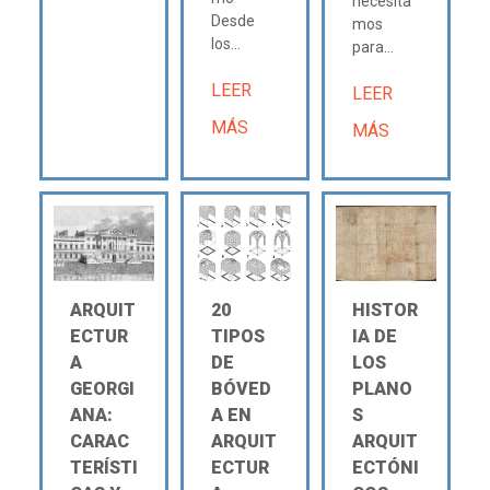
necesita
Desde
mos
los...
para...
LEER
LEER
MÁS
MÁS
ARQUIT
20
HISTOR
ECTUR
TIPOS
IA DE
A
DE
LOS
GEORGI
BÓVED
PLANO
ANA:
A EN
S
CARAC
ARQUIT
ARQUIT
TERÍSTI
ECTUR
ECTÓNI