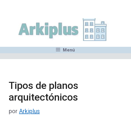
Saltar
,MN,MMN,MN,MN,MN,MN,M
al
contenido
Menú
Tipos de planos
arquitectónicos
por
Arkiplus