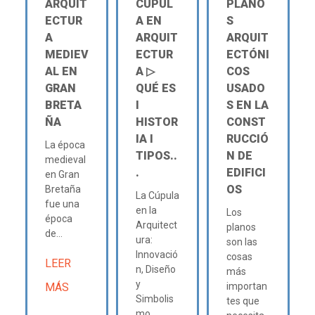
ARQUIT
CÚPUL
PLANO
ECTUR
A EN
S
A
ARQUIT
ARQUIT
MEDIEV
ECTUR
ECTÓNI
AL EN
A ▷
COS
GRAN
QUÉ ES
USADO
BRETA
Ι
S EN LA
ÑA
HISTOR
CONST
IA Ι
RUCCIÓ
La época
TIPOS..
N DE
medieval
.
EDIFICI
en Gran
OS
Bretaña
La Cúpula
fue una
en la
Los
época
Arquitect
planos
de...
ura:
son las
Innovació
cosas
LEER
n, Diseño
más
y
MÁS
importan
Simbolis
tes que
mo