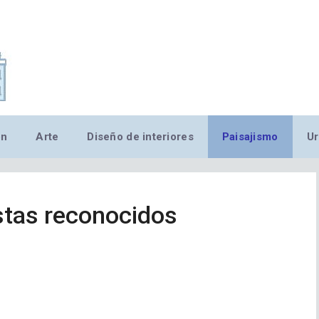
,MN,MMN,MN,MN,MN,MN,M
ón
Arte
Diseño de interiores
Paisajismo
Ur
istas reconocidos