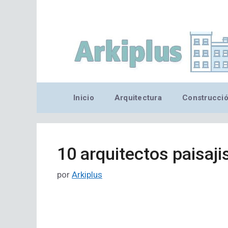
Saltar
al
contenido
Inicio
Arquitectura
Construcci
10 arquitectos paisaj
por
Arkiplus