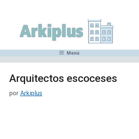
Saltar
,MN,MMN,MN,MN,MN,MN,M
al
contenido
Menú
Arquitectos escoceses
por
Arkiplus