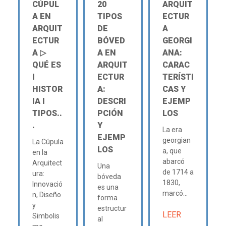
CÚPUL
20
ARQUIT
A EN
TIPOS
ECTUR
ARQUIT
DE
A
ECTUR
BÓVED
GEORGI
A ▷
A EN
ANA:
QUÉ ES
ARQUIT
CARAC
Ι
ECTUR
TERÍSTI
HISTOR
A:
CAS Y
IA Ι
DESCRI
EJEMP
TIPOS..
PCIÓN
LOS
.
Y
La era
EJEMP
georgian
La Cúpula
LOS
a, que
en la
abarcó
Arquitect
Una
de 1714 a
ura:
bóveda
1830,
Innovació
es una
marcó...
n, Diseño
forma
y
estructur
LEER
Simbolis
al