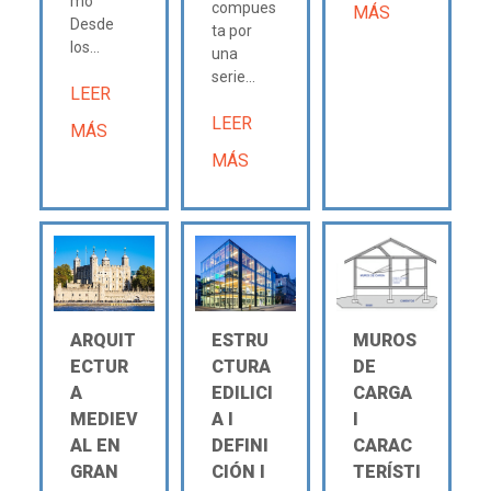
mo
compues
MÁS
Desde
ta por
los...
una
serie...
LEER
LEER
MÁS
MÁS
ARQUIT
ESTRU
MUROS
ECTUR
CTURA
DE
A
EDILICI
CARGA
MEDIEV
A Ι
Ι
AL EN
DEFINI
CARAC
GRAN
CIÓN Ι
TERÍSTI