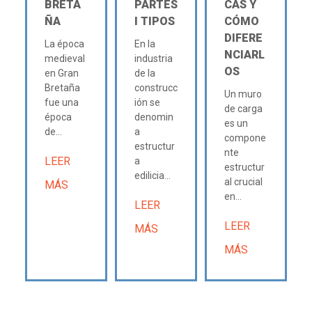
BRETA
PARTES
CAS Y
ÑA
Ι TIPOS
CÓMO
DIFERE
La época
En la
NCIARL
medieval
industria
OS
en Gran
de la
Bretaña
construcc
Un muro
fue una
ión se
de carga
época
denomin
es un
de...
a
compone
estructur
nte
LEER
a
estructur
edilicia...
al crucial
MÁS
en...
LEER
LEER
MÁS
MÁS