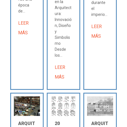
en la
durante
época
Arquitect
el
de...
ura:
imperio...
Innovació
LEER
n, Diseño
LEER
y
MÁS
MÁS
Simbolis
mo
Desde
los...
LEER
MÁS
ARQUIT
20
ARQUIT