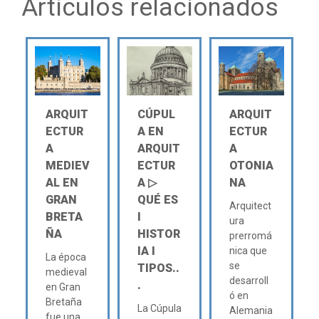
Artículos relacionados
ARQUIT
CÚPUL
ARQUIT
ECTUR
A EN
ECTUR
A
ARQUIT
A
MEDIEV
ECTUR
OTONIA
AL EN
A ▷
NA
GRAN
QUÉ ES
Arquitect
BRETA
Ι
ura
ÑA
HISTOR
prerromá
IA Ι
nica que
La época
se
TIPOS..
medieval
desarroll
.
en Gran
ó en
Bretaña
La Cúpula
Alemania
fue una