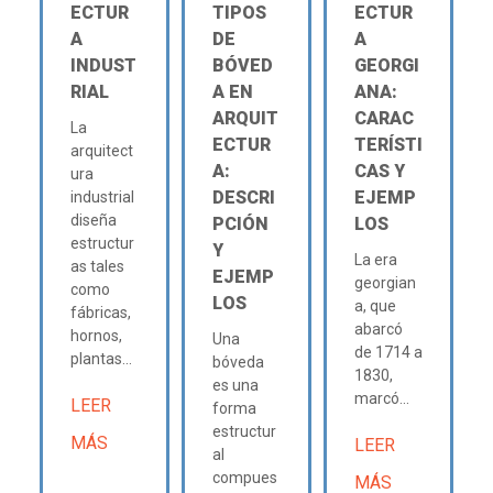
ECTUR
TIPOS
ECTUR
A
DE
A
INDUST
BÓVED
GEORGI
RIAL
A EN
ANA:
ARQUIT
CARAC
La
ECTUR
TERÍSTI
arquitect
A:
CAS Y
ura
DESCRI
EJEMP
industrial
diseña
PCIÓN
LOS
estructur
Y
La era
as tales
EJEMP
georgian
como
LOS
a, que
fábricas,
abarcó
hornos,
Una
de 1714 a
plantas...
bóveda
1830,
es una
marcó...
LEER
forma
estructur
MÁS
LEER
al
compues
MÁS