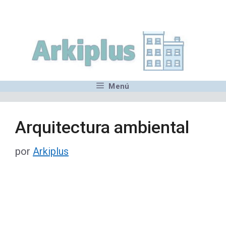
Saltar
,MN,MMN,MN,MN,MN,MN,M
al
contenido
Menú
Arquitectura ambiental
por
Arkiplus