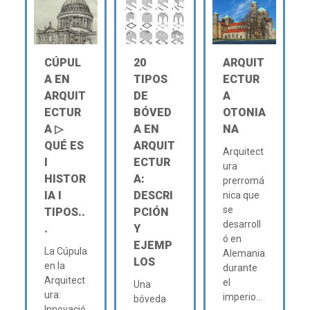
CÚPUL
20
ARQUIT
A EN
TIPOS
ECTUR
ARQUIT
DE
A
ECTUR
BÓVED
OTONIA
A ▷
A EN
NA
QUÉ ES
ARQUIT
Arquitect
Ι
ECTUR
ura
HISTOR
A:
prerromá
IA Ι
DESCRI
nica que
se
TIPOS..
PCIÓN
desarroll
.
Y
ó en
EJEMP
La Cúpula
Alemania
LOS
en la
durante
Arquitect
el
Una
ura:
imperio...
bóveda
Innovació