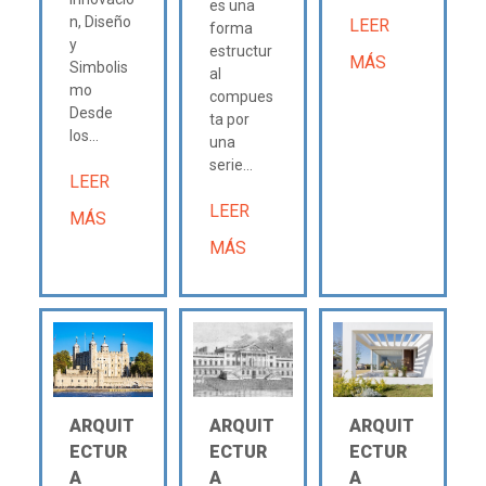
es una
n, Diseño
LEER
forma
y
estructur
MÁS
Simbolis
al
mo
compues
Desde
ta por
los...
una
serie...
LEER
LEER
MÁS
MÁS
ARQUIT
ARQUIT
ARQUIT
ECTUR
ECTUR
ECTUR
A
A
A