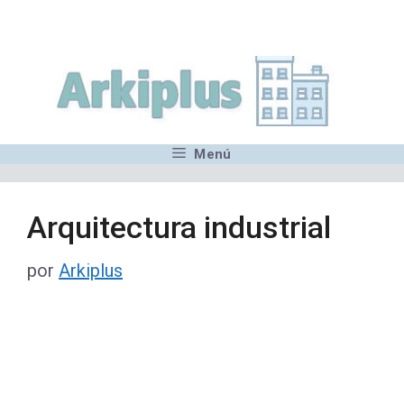
Saltar
,MN,MMN,MN,MN,MN,MN,M
al
contenido
Menú
Arquitectura industrial
por
Arkiplus