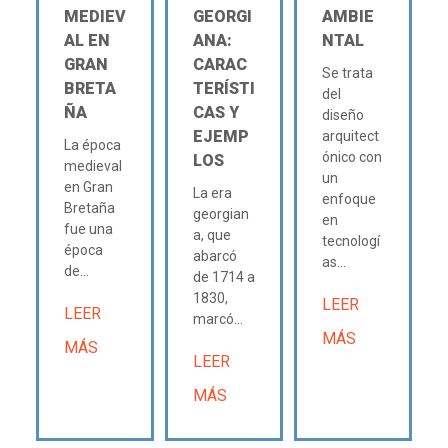
MEDIEV
GEORGI
AMBIE
AL EN
ANA:
NTAL
GRAN
CARAC
Se trata
BRETA
TERÍSTI
del
ÑA
CAS Y
diseño
EJEMP
arquitect
La época
ónico con
LOS
medieval
un
en Gran
La era
enfoque
Bretaña
georgian
en
fue una
a, que
tecnologí
época
abarcó
as...
de...
de 1714 a
1830,
LEER
LEER
marcó...
MÁS
MÁS
LEER
MÁS