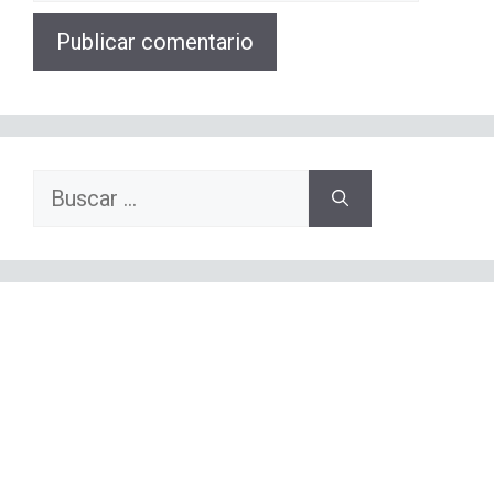
web
Buscar: