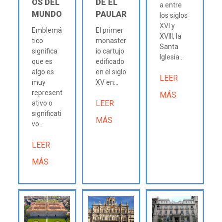
OS DEL
DE EL
a entre
MUNDO
PAULAR
los siglos
XVI y
Emblemá
El primer
XVIII, la
tico
monaster
Santa
significa
io cartujo
Iglesia...
que es
edificado
algo es
en el siglo
LEER
muy
XV en...
represent
MÁS
LEER
ativo o
significati
MÁS
vo...
LEER
MÁS