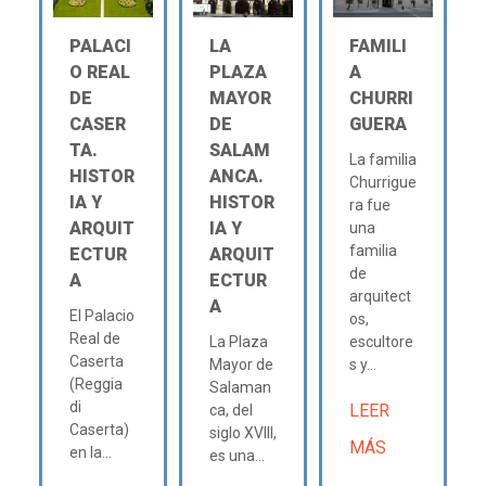
PALACI
LA
FAMILI
O REAL
PLAZA
A
DE
MAYOR
CHURRI
CASER
DE
GUERA
TA.
SALAM
La familia
HISTOR
ANCA.
Churrigue
IA Y
HISTOR
ra fue
ARQUIT
IA Y
una
familia
ECTUR
ARQUIT
de
A
ECTUR
arquitect
A
El Palacio
os,
Real de
La Plaza
escultore
Caserta
Mayor de
s y...
(Reggia
Salaman
di
LEER
ca, del
Caserta)
siglo XVIII,
MÁS
en la...
es una...