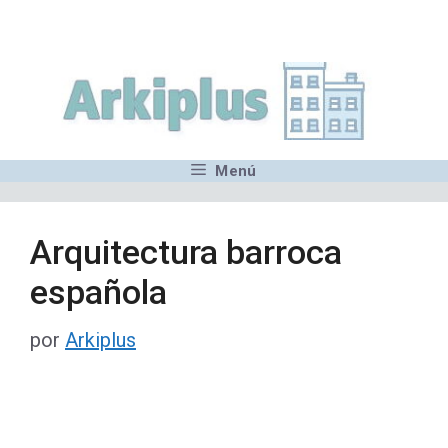
Saltar
,MN,MMN,MN,MN,MN,MN,M
al
contenido
Menú
Arquitectura barroca
española
por
Arkiplus