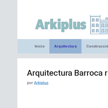
Saltar
al
contenido
Inicio
Arquitectura
Construcci
Arquitectura Barroca 
por
Arkiplus