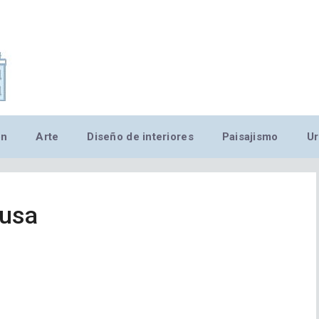
,MN,MMN,MN,MN,MN,MN,M
ón
Arte
Diseño de interiores
Paisajismo
Ur
rusa