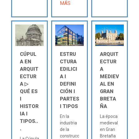
MÁS
CÚPUL
ESTRU
ARQUIT
A EN
CTURA
ECTUR
ARQUIT
EDILICI
A
ECTUR
A Ι
MEDIEV
A ▷
DEFINI
AL EN
QUÉ ES
CIÓN Ι
GRAN
Ι
PARTES
BRETA
HISTOR
Ι TIPOS
ÑA
IA Ι
En la
La época
TIPOS..
industria
medieval
.
de la
en Gran
construcc
Bretaña
La Cúpula