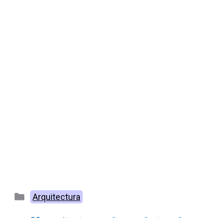
Categorías
Arquitectura