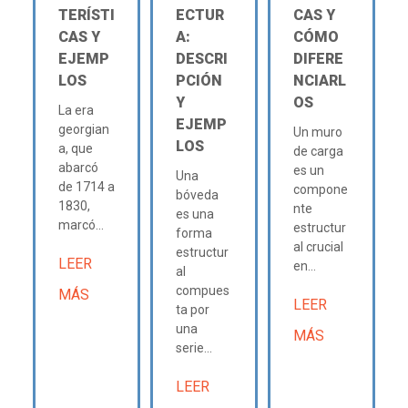
TERÍSTI
ECTUR
CAS Y
CAS Y
A:
CÓMO
EJEMP
DESCRI
DIFERE
LOS
PCIÓN
NCIARL
Y
OS
La era
EJEMP
georgian
Un muro
LOS
a, que
de carga
abarcó
es un
Una
de 1714 a
compone
bóveda
1830,
nte
es una
marcó...
estructur
forma
al crucial
estructur
LEER
en...
al
compues
MÁS
LEER
ta por
una
MÁS
serie...
LEER