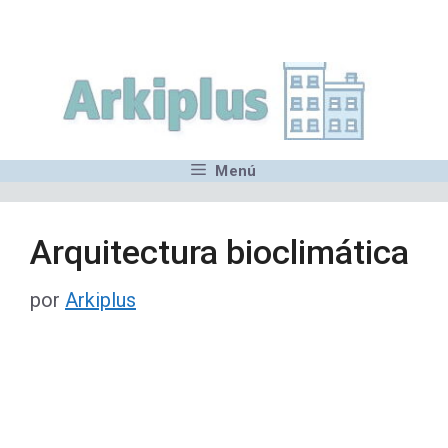
Saltar
,MN,MMN,MN,MN,MN,MN,M
al
contenido
Menú
Arquitectura bioclimática
por
Arkiplus