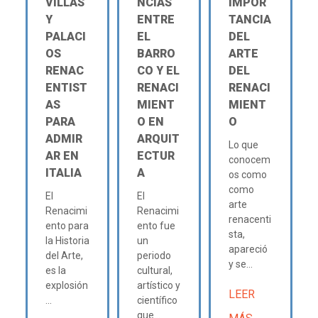
VILLAS
NCIAS
IMPOR
Y
ENTRE
TANCIA
PALACI
EL
DEL
OS
BARRO
ARTE
RENAC
CO Y EL
DEL
ENTIST
RENACI
RENACI
AS
MIENT
MIENT
PARA
O EN
O
ADMIR
ARQUIT
Lo que
AR EN
ECTUR
conocem
ITALIA
A
os como
como
El
El
arte
Renacimi
Renacimi
renacenti
ento para
ento fue
sta,
la Historia
un
apareció
del Arte,
periodo
y se...
es la
cultural,
explosión
artístico y
LEER
...
científico
que...