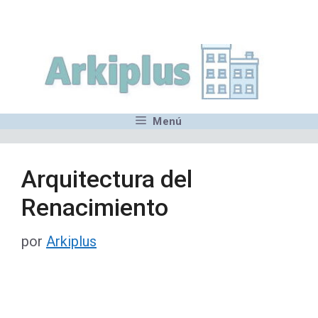
Saltar
,MN,MMN,MN,MN,MN,MN,M
al
contenido
Menú
Arquitectura del
Renacimiento
por
Arkiplus