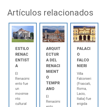
Artículos relacionados
ESTILO
ARQUIT
PALACI
RENAC
ECTUR
O
ENTIST
A DEL
FALCO
A
RENACI
NIERI
MIENT
El
Villa
O
Renacimi
Falconieri
TEMPR
ento fue
(Frascati,
ANO
un
Roma,
movimie
Lacio,
El
nto
Italia) fue
Renacimi
cultural
erigida
ento