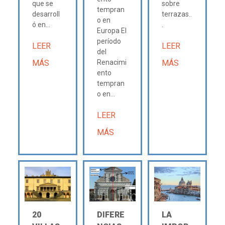
que se
sobre
tempran
desarroll
terrazas..
o en
ó en...
.
Europa El
período
LEER
LEER
del
MÁS
Renacimi
MÁS
ento
tempran
o en...
LEER
MÁS
20
DIFERE
LA