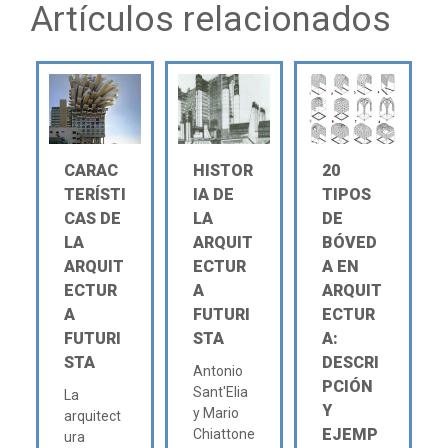
Artículos relacionados
CARAC
HISTOR
20
TERÍSTI
IA DE
TIPOS
CAS DE
LA
DE
LA
ARQUIT
BÓVED
ARQUIT
ECTUR
A EN
ECTUR
A
ARQUIT
A
FUTURI
ECTUR
FUTURI
STA
A:
STA
DESCRI
Antonio
PCIÓN
Sant'Elia
La
Y
y Mario
arquitect
EJEMP
Chiattone
ura