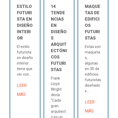
ESTILO
14
MAQUE
FUTURI
TENDE
TAS DE
STA EN
NCIAS
EDIFICI
DISEÑO
EN
OS
INTERI
DISEÑO
FUTURI
OR
S
STAS
ARQUIT
El estilo
Estas son
ECTÓNI
futurista
maqueta
COS
en diseño
s,
FUTURI
interior
algunas
tiene que
en 3D de
STAS
ver con...
edificios
Frank
futuristas
Lloyd
LEER
diseñado
Wright
s...
MÁS
decía:
"Cada
LEER
gran
MÁS
arquitect
o es un