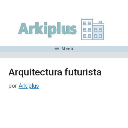
Saltar
,MN,MMN,MN,MN,MN,MN,M
al
contenido
Menú
Arquitectura futurista
por
Arkiplus