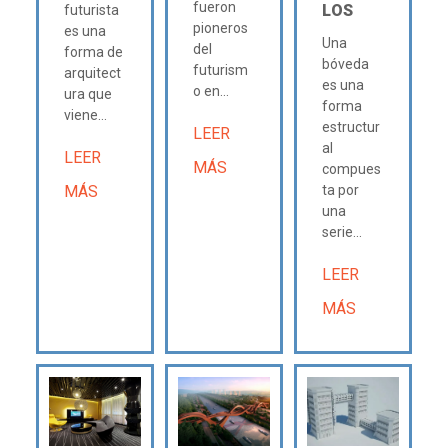
fueron
LOS
futurista
pioneros
es una
Una
del
forma de
bóveda
futurism
arquitect
es una
o en...
ura que
forma
viene...
estructur
LEER
al
LEER
MÁS
compues
MÁS
ta por
una
serie...
LEER
MÁS