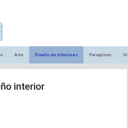
,MN,MMN,MN,MN,MN,MN,M
ón
Arte
Diseño de interiores
Paisajismo
Ur
eño interior