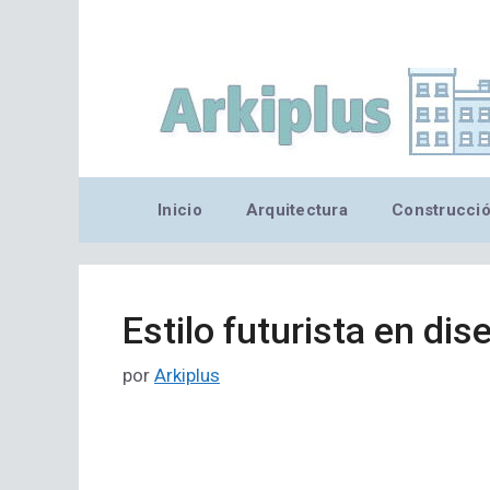
Saltar
al
contenido
Inicio
Arquitectura
Construcci
Estilo futurista en dis
por
Arkiplus