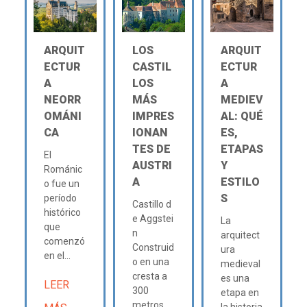
ARQUIT
LOS
ARQUIT
ECTUR
CASTIL
ECTUR
A
LOS
A
NEORR
MÁS
MEDIEV
OMÁNI
IMPRES
AL: QUÉ
CA
IONAN
ES,
TES DE
ETAPAS
El
AUSTRI
Y
Románic
A
ESTILO
o fue un
S
período
Castillo d
histórico
e Aggstei
La
que
n
arquitect
comenzó
Construid
ura
en el...
o en una
medieval
cresta a
es una
LEER
300
etapa en
metros
la historia