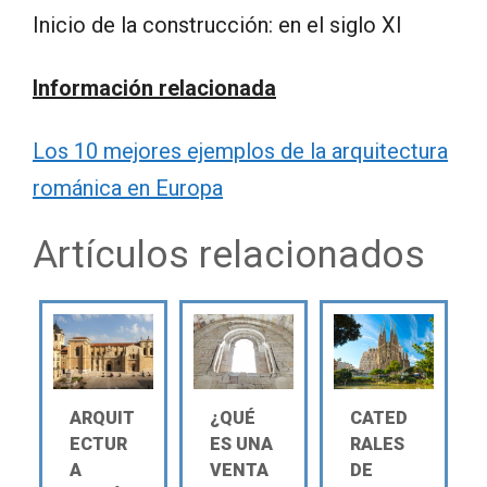
Inicio de la construcción: en el siglo XI
Información relacionada
Los 10 mejores ejemplos de la arquitectura
románica en Europa
Artículos relacionados
ARQUIT
¿QUÉ
CATED
ECTUR
ES UNA
RALES
A
VENTA
DE