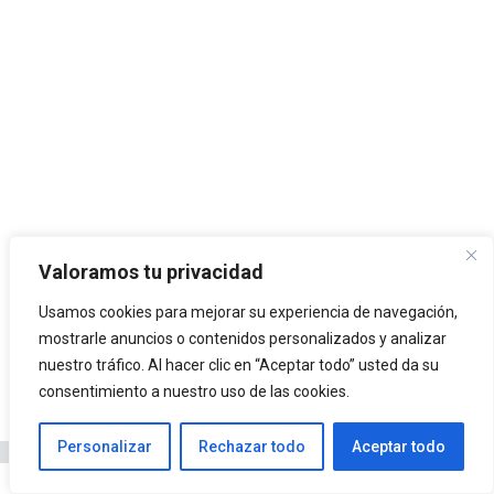
Categorías
Arquitectura
Valoramos tu privacidad
Etiquetas
,
Europa
Románico
Usamos cookies para mejorar su experiencia de navegación,
mostrarle anuncios o contenidos personalizados y analizar
Ludwig Mies van der Rohe
nuestro tráfico. Al hacer clic en “Aceptar todo” usted da su
Arquitectura medieval en Europa
consentimiento a nuestro uso de las cookies.
Personalizar
Rechazar todo
Aceptar todo