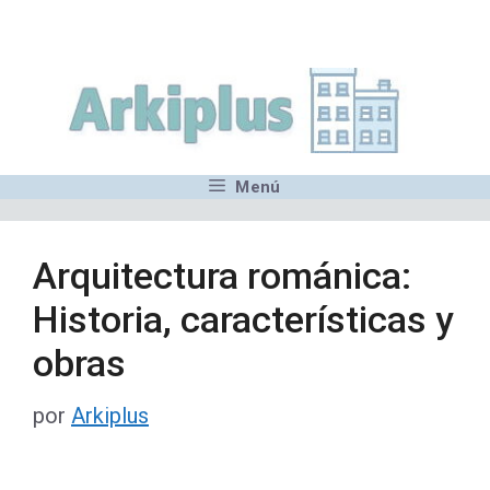
Saltar
,MN,MMN,MN,MN,MN,MN,M
al
contenido
Menú
Arquitectura románica:
Historia, características y
obras
por
Arkiplus