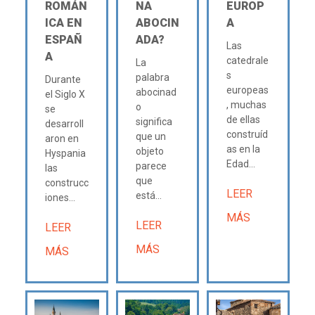
ROMÁN
NA
EUROP
ICA EN
ABOCIN
A
ESPAÑ
ADA?
Las
A
catedrale
La
s
palabra
Durante
europeas
abocinad
el Siglo X
, muchas
o
se
de ellas
significa
desarroll
construíd
que un
aron en
as en la
objeto
Hyspania
Edad...
parece
las
que
construcc
LEER
está...
iones...
MÁS
LEER
LEER
MÁS
MÁS