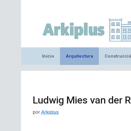
Saltar
al
contenido
Inicio
Arquitectura
Construcci
Ludwig Mies van der 
por
Arkiplus