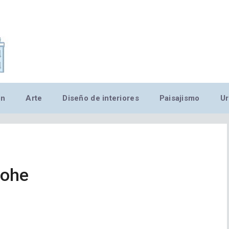
,MN,MMN,MN,MN,MN,MN,M
ón
Arte
Diseño de interiores
Paisajismo
Ur
Rohe