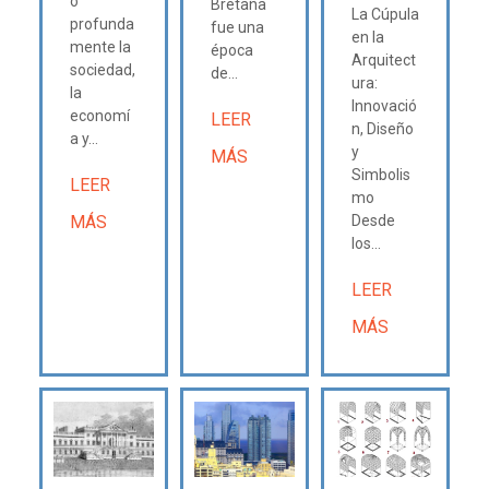
o
Bretaña
La Cúpula
profunda
fue una
en la
mente la
época
Arquitect
sociedad,
de...
ura:
la
Innovació
economí
LEER
n, Diseño
a y...
y
MÁS
Simbolis
LEER
mo
MÁS
Desde
los...
LEER
MÁS