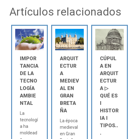
Artículos relacionados
IMPOR
ARQUIT
CÚPUL
TANCIA
ECTUR
A EN
DE LA
A
ARQUIT
TECNO
MEDIEV
ECTUR
LOGÍA
AL EN
A ▷
AMBIE
GRAN
QUÉ ES
NTAL
BRETA
Ι
ÑA
HISTOR
La
IA Ι
tecnologí
La época
TIPOS..
a ha
medieval
.
moldead
en Gran