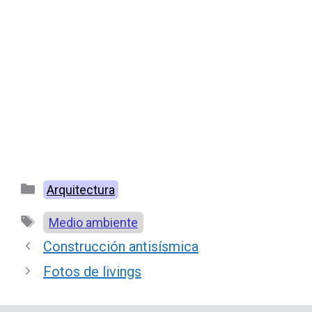
Categorías
Arquitectura
Etiquetas
Medio ambiente
Construcción antisísmica
Fotos de livings