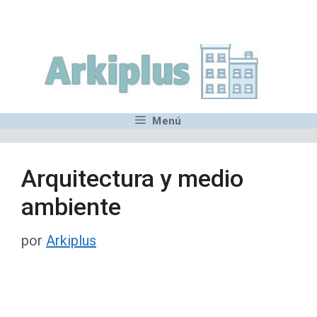
Saltar
,MN,MMN,MN,MN,MN,MN,M
al
contenido
Menú
Arquitectura y medio
ambiente
por
Arkiplus