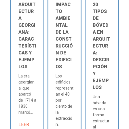
ARQUIT
IMPAC
20
ECTUR
TO
TIPOS
A
AMBIE
DE
GEORGI
NTAL
BÓVED
ANA:
DE LA
A EN
CARAC
CONST
ARQUIT
TERÍSTI
RUCCIÓ
ECTUR
CAS Y
N DE
A:
EJEMP
EDIFICI
DESCRI
LOS
OS
PCIÓN
Y
La era
Los
EJEMP
georgian
edificios
LOS
a, que
represent
abarcó
an el 40
Una
de 1714 a
por
bóveda
1830,
ciento de
es una
marcó...
la
forma
extracció
estructur
LEER
n...
al